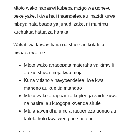
Mtoto wako hapaswi kubeba mzigo wa uonevu
peke yake. Ikiwa hali inaendelea au inazidi kuwa
mbaya hata baada ya juhudi zake, ni muhimu
kuchukua hatua za haraka.
Wakati wa kuwasiliana na shule au kutafuta
msaada wa nje:
Mtoto wako anapopata majeraha ya kimwili
au kutishiwa moja kwa moja
Kuna vitisho vinavyoendelea, iwe kwa
maneno au kupitia mtandao
Mtoto wako anapoanza kujitenga zaidi, kuwa
na hasira, au kuogopa kwenda shule
Mtu anayemdhulumu anapoeneza uongo au
kuleta hofu kwa wengine shuleni