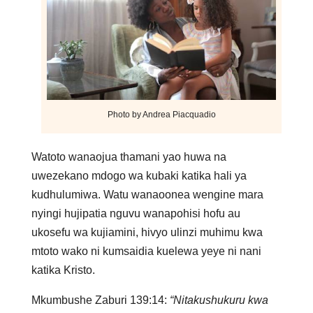
Photo by Andrea Piacquadio
Watoto wanaojua thamani yao huwa na
uwezekano mdogo wa kubaki katika hali ya
kudhulumiwa. Watu wanaoonea wengine mara
nyingi hujipatia nguvu wanapohisi hofu au
ukosefu wa kujiamini, hivyo ulinzi muhimu kwa
mtoto wako ni kumsaidia kuelewa yeye ni nani
katika Kristo.
Mkumbushe Zaburi 139:14:
“Nitakushukuru kwa