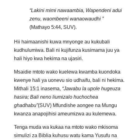
“Lakini mimi nawaambia, Wapendeni adui
zenu, waombeeni wanaowaudhi ”
(Mathayo 5:44, SUV).
Hii haimaanishi kuwa mnyonge au kukubali
kudhulumiwa. Bali ni kujifunza kusimama juu ya
hali hiyo kwa hekima na ujasiri.
Msaidie mtoto wako kuelewa kwamba kuondoka
kwenye hali ya uonevu sio udhaifu, bali ni hekima.
Mithali 15:1 inasema,
“Jawabu la upole hugeuza
hasira; Bali neno liumizalo huchochea
ghadhabu”
(SUV) Mfundishe aongee na Mungu
kwanza anapojihisi ameumizwa au kulemewa.
Tenga muda wa kukaa na mtoto wako mkisoma
simulizi za Biblia kuhusu watu kama Yusufu na