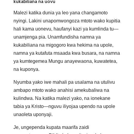
kukabiliana na uovu
Malezi katika dunia ya leo yana changamoto
nyingi. Lakini unapomwongoza mtoto wako kupitia
hali kama uonevu, haufanyi kazi ya kumlinda tu—
unamjenga pia. Unamfundisha namna ya
kukabiliana na migogoro kwa hekima na upole,
namna ya kutafuta msaada kwa busara, na namna
ya kumtegemea Mungu anayewaona, kuwatetea,
na kuponya.
Nyumba yako iwe mahali pa usalama na utulivu
ambapo mtoto wako anahisi amekubaliwa na
kulindwa. Na katika malezi yako, na ionekane
tabia ya Kristo—nguvu iliyojaa upendo na upole
unaoleta uponyaji.
Je, ungependa kupata maarifa zaidi