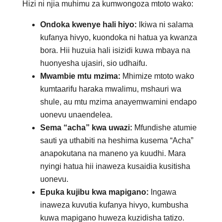
Hizi ni njia muhimu za kumwongoza mtoto wako:
Ondoka kwenye hali hiyo:
Ikiwa ni salama
kufanya hivyo, kuondoka ni hatua ya kwanza
bora. Hii huzuia hali isizidi kuwa mbaya na
huonyesha ujasiri, sio udhaifu.
Mwambie mtu mzima:
Mhimize mtoto wako
kumtaarifu haraka mwalimu, mshauri wa
shule, au mtu mzima anayemwamini endapo
uonevu unaendelea.
Sema “acha” kwa uwazi:
Mfundishe atumie
sauti ya uthabiti na heshima kusema “Acha”
anapokutana na maneno ya kuudhi. Mara
nyingi hatua hii inaweza kusaidia kusitisha
uonevu.
Epuka kujibu kwa mapigano:
Ingawa
inaweza kuvutia kufanya hivyo, kumbusha
kuwa mapigano huweza kuzidisha tatizo.