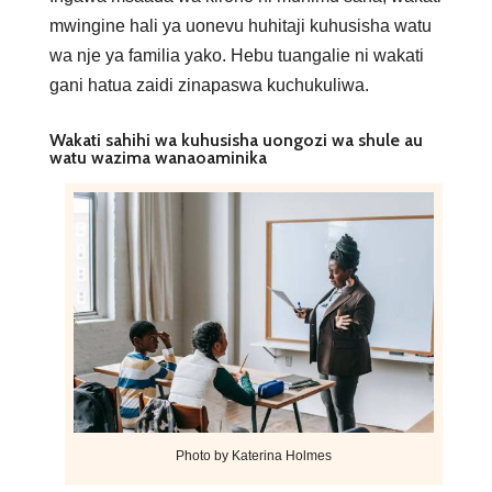
mwingine hali ya uonevu huhitaji kuhusisha watu
wa nje ya familia yako. Hebu tuangalie ni wakati
gani hatua zaidi zinapaswa kuchukuliwa.
Wakati sahihi wa kuhusisha uongozi wa shule au
watu wazima wanaoaminika
Photo by Katerina Holmes