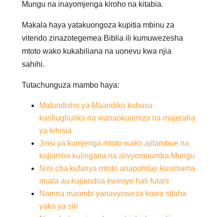
Mungu na inayomjenga kiroho na kitabia.
Makala haya yatakuongoza kupitia mbinu za
vitendo zinazotegemea Biblia ili kumuwezesha
mtoto wako kukabiliana na uonevu kwa njia
sahihi.
Tutachunguza mambo haya:
Mafundisho ya Maandiko kuhusu
kushughulika na wanaokuumiza na majeraha
ya kihisia
Jinsi ya kumjenga mtoto wako ajitambue na
kujiamini kulingana na alivyomuumba Mungu
Nini cha kufanya mtoto anapohitaji kusimama
imara au kujiondoa kwenye hali fulani
Namna maombi yanavyoweza kuwa silaha
yako ya siri