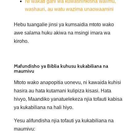
Ni wakati gani wa kuwashirikisha walimu,
washauri, au watu wazima unaowaamini
Hebu tuangalie jinsi ya kumsaidia mtoto wako
awe salama huku akiwa na msingi imara wa
kiroho.
Mafundisho ya Biblia kuhusu kukabiliana na
maumivu
Mtoto wako anapopitia uonevu, ni kawaida kuhisi
hasira au hata kutamani kulipiza kisasi. Hata
hivyo, Maandiko yanatuelekeza njia tofauti kabisa
ya kukabiliana na hali hiyo.
Yesu alifundisha njia tofauti ya kukabiliana na
maumivu: