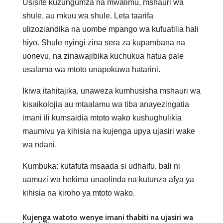
Usisite kuzungumza na mwalimu, mshauri wa
shule, au mkuu wa shule. Leta taarifa
ulizoziandika na uombe mpango wa kufuatilia hali
hiyo. Shule nyingi zina sera za kupambana na
uonevu, na zinawajibika kuchukua hatua pale
usalama wa mtoto unapokuwa hatarini.
Ikiwa itahitajika, unaweza kumhusisha mshauri wa
kisaikolojia au mtaalamu wa tiba anayezingatia
imani ili kumsaidia mtoto wako kushughulikia
maumivu ya kihisia na kujenga upya ujasiri wake
wa ndani.
Kumbuka: kutafuta msaada si udhaifu, bali ni
uamuzi wa hekima unaolinda na kutunza afya ya
kihisia na kiroho ya mtoto wako.
Kujenga watoto wenye imani thabiti na ujasiri wa