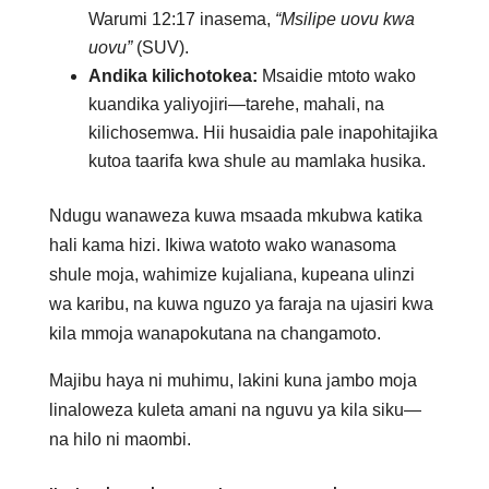
Warumi 12:17 inasema,
“Msilipe uovu kwa
uovu”
(SUV).
Andika kilichotokea:
Msaidie mtoto wako
kuandika yaliyojiri—tarehe, mahali, na
kilichosemwa. Hii husaidia pale inapohitajika
kutoa taarifa kwa shule au mamlaka husika.
Ndugu wanaweza kuwa msaada mkubwa katika
hali kama hizi. Ikiwa watoto wako wanasoma
shule moja, wahimize kujaliana, kupeana ulinzi
wa karibu, na kuwa nguzo ya faraja na ujasiri kwa
kila mmoja wanapokutana na changamoto.
Majibu haya ni muhimu, lakini kuna jambo moja
linaloweza kuleta amani na nguvu ya kila siku—
na hilo ni maombi.