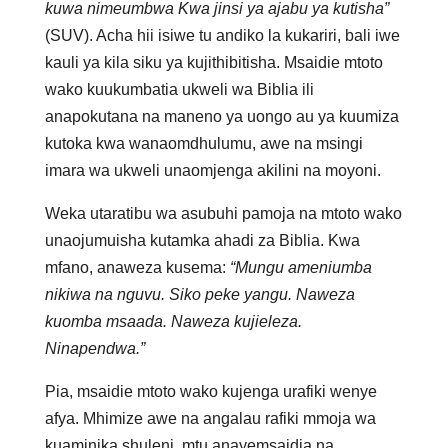
kuwa nimeumbwa Kwa jinsi ya ajabu ya kutisha”
(SUV). Acha hii isiwe tu andiko la kukariri, bali iwe
kauli ya kila siku ya kujithibitisha. Msaidie mtoto
wako kuukumbatia ukweli wa Biblia ili
anapokutana na maneno ya uongo au ya kuumiza
kutoka kwa wanaomdhulumu, awe na msingi
imara wa ukweli unaomjenga akilini na moyoni.
Weka utaratibu wa asubuhi pamoja na mtoto wako
unaojumuisha kutamka ahadi za Biblia. Kwa
mfano, anaweza kusema:
“Mungu ameniumba
nikiwa na nguvu. Siko peke yangu. Naweza
kuomba msaada. Naweza kujieleza.
Ninapendwa.”
Pia, msaidie mtoto wako kujenga urafiki wenye
afya. Mhimize awe na angalau rafiki mmoja wa
kuaminika shuleni, mtu anayemsaidia na