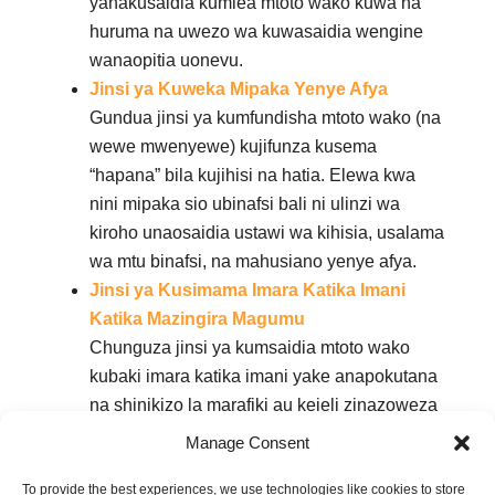
yanakusaidia kumlea mtoto wako kuwa na
huruma na uwezo wa kuwasaidia wengine
wanaopitia uonevu.
Jinsi ya Kuweka Mipaka Yenye Afya
Gundua jinsi ya kumfundisha mtoto wako (na
wewe mwenyewe) kujifunza kusema
“hapana” bila kujihisi na hatia. Elewa kwa
nini mipaka sio ubinafsi bali ni ulinzi wa
kiroho unaosaidia ustawi wa kihisia, usalama
wa mtu binafsi, na mahusiano yenye afya.
Jinsi ya Kusimama Imara Katika Imani
Katika Mazingira Magumu
Chunguza jinsi ya kumsaidia mtoto wako
kubaki imara katika imani yake anapokutana
na shinikizo la marafiki au kejeli zinazoweza
kuyumbisha maadili yake. Kupitia mifano ya
Manage Consent
Maandiko na faraja ya vitendo, makala haya
yataongeza ujasiri wa familia yako kuishi
To provide the best experiences, we use technologies like cookies to store