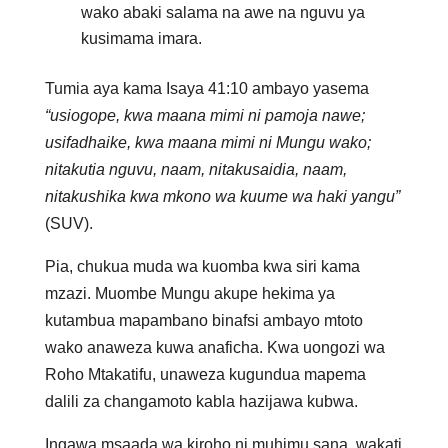
wako abaki salama na awe na nguvu ya
kusimama imara.
Tumia aya kama Isaya 41:10 ambayo yasema
“usiogope, kwa maana mimi ni pamoja nawe;
usifadhaike, kwa maana mimi ni Mungu wako;
nitakutia nguvu, naam, nitakusaidia, naam,
nitakushika kwa mkono wa kuume wa haki yangu”
(SUV).
Pia, chukua muda wa kuomba kwa siri kama
mzazi. Muombe Mungu akupe hekima ya
kutambua mapambano binafsi ambayo mtoto
wako anaweza kuwa anaficha. Kwa uongozi wa
Roho Mtakatifu, unaweza kugundua mapema
dalili za changamoto kabla hazijawa kubwa.
Ingawa msaada wa kiroho ni muhimu sana, wakati