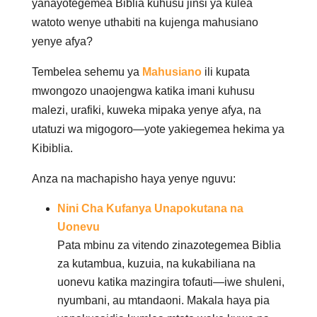
yanayotegemea Biblia kuhusu jinsi ya kulea
watoto wenye uthabiti na kujenga mahusiano
yenye afya?
Tembelea sehemu ya
Mahusiano
ili kupata
mwongozo unaojengwa katika imani kuhusu
malezi, urafiki, kuweka mipaka yenye afya, na
utatuzi wa migogoro—yote yakiegemea hekima ya
Kibiblia.
Anza na machapisho haya yenye nguvu:
Nini Cha Kufanya Unapokutana na
Uonevu
Pata mbinu za vitendo zinazotegemea Biblia
za kutambua, kuzuia, na kukabiliana na
uonevu katika mazingira tofauti—iwe shuleni,
nyumbani, au mtandaoni. Makala haya pia