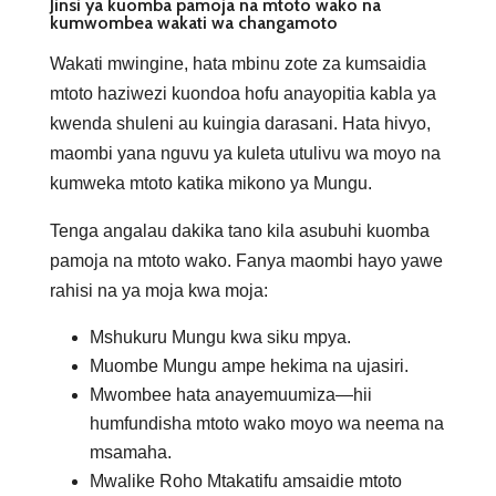
Jinsi ya kuomba pamoja na mtoto wako na
kumwombea wakati wa changamoto
Wakati mwingine, hata mbinu zote za kumsaidia
mtoto haziwezi kuondoa hofu anayopitia kabla ya
kwenda shuleni au kuingia darasani. Hata hivyo,
maombi yana nguvu ya kuleta utulivu wa moyo na
kumweka mtoto katika mikono ya Mungu.
Tenga angalau dakika tano kila asubuhi kuomba
pamoja na mtoto wako. Fanya maombi hayo yawe
rahisi na ya moja kwa moja:
Mshukuru Mungu kwa siku mpya.
Muombe Mungu ampe hekima na ujasiri.
Mwombee hata anayemuumiza—hii
humfundisha mtoto wako moyo wa neema na
msamaha.
Mwalike Roho Mtakatifu amsaidie mtoto