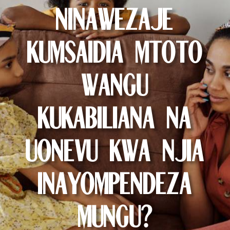
Ninawezaje
Kumsaidia Mtoto
Wangu
Kukabiliana na
Uonevu kwa Njia
Inayompendeza
Mungu?