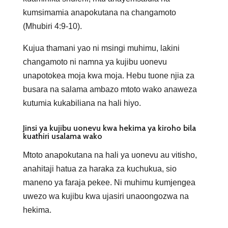
kumsimamia anapokutana na changamoto
(Mhubiri 4:9-10).
Kujua thamani yao ni msingi muhimu, lakini
changamoto ni namna ya kujibu uonevu
unapotokea moja kwa moja. Hebu tuone njia za
busara na salama ambazo mtoto wako anaweza
kutumia kukabiliana na hali hiyo.
Jinsi ya kujibu uonevu kwa hekima ya kiroho bila
kuathiri usalama wako
Mtoto anapokutana na hali ya uonevu au vitisho,
anahitaji hatua za haraka za kuchukua, sio
maneno ya faraja pekee. Ni muhimu kumjengea
uwezo wa kujibu kwa ujasiri unaoongozwa na
hekima.