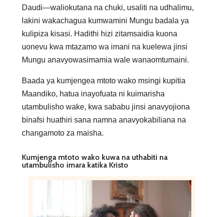
Daudi—waliokutana na chuki, usaliti na udhalimu,
lakini wakachagua kumwamini Mungu badala ya
kulipiza kisasi. Hadithi hizi zitamsaidia kuona
uonevu kwa mtazamo wa imani na kuelewa jinsi
Mungu anavyowasimamia wale wanaomtumaini.
Baada ya kumjengea mtoto wako msingi kupitia
Maandiko, hatua inayofuata ni kuimarisha
utambulisho wake, kwa sababu jinsi anavyojiona
binafsi huathiri sana namna anavyokabiliana na
changamoto za maisha.
Kumjenga mtoto wako kuwa na uthabiti na
utambulisho imara katika Kristo