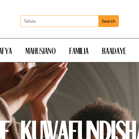
Afya
Mahusiano
Familia
Baadaye
je Kuwafundis