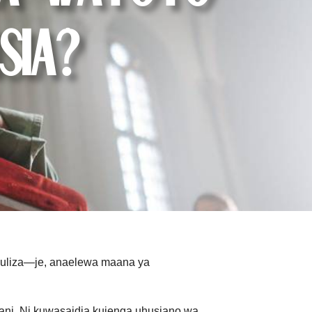
sia?
jiuliza—je, anaelewa maana ya
ani. Ni kuwasaidia kujenga uhusiano wa