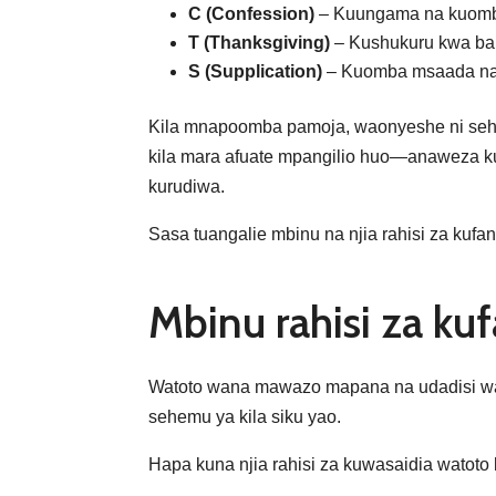
C (Confession)
– Kuungama na kuom
T (Thanksgiving)
– Kushukuru kwa ba
S (Supplication)
– Kuomba msaada n
Kila mnapoomba pamoja, waonyeshe ni seh
kila mara afuate mpangilio huo—anaweza 
kurudiwa.
Sasa tuangalie mbinu na njia rahisi za ku
Mbinu rahisi za k
Watoto wana mawazo mapana na udadisi wa 
sehemu ya kila siku yao.
Hapa kuna njia rahisi za kuwasaidia watoto