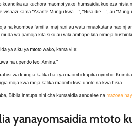
 kuandika au kuchora maombi yake; humsaidia kueleza hisia 
e vishazi kama “Asante Mungu kwa…”, “Nisaidie…”, au “Mungu
a na kuombea familia, majirani au watu mnaokutana nao njian
muda wa pamoja kila siku au wiki ambapo kila mmoja hushiri
a ya siku ya mtoto wako, kama vile:
kuwa na upendo leo. Amina.”
rahisi wa kuingia katika hali ya maombi kupitia nyimbo. Kuimba
ngia moja kwa moja katika maombi kwa upole na kwa hisia.
a, Biblia inatupa nini cha kumsaidia aendelee na
mazoea ha
blia yanayomsaidia mtoto 