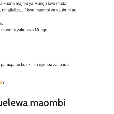
na kuona majibu ya Mungu kwa muda.
, ninajiuliza…” kwa maombi ya asubuhi au
i.
ki maombi yake kwa Mungu.
 pamoja au kusikiliza nyimbo za ibada
ya
?
kuelewa maombi