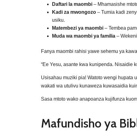
Daftari la maombi
– Mhamasishe mtoto
Kadi za mwongozo
– Tumia kadi zeny
usiku.
Matembezi ya maombi
– Tembea pamoj
Muda wa maombi ya familia
– Wekeni 
Fanya maombi rahisi yawe sehemu ya kawaid
“Ee Yesu, asante kwa kunipenda. Nisaidie 
Usisahau muziki pia! Watoto wengi hupata u
wakati wa utulivu kunaweza kuwasaidia kui
Sasa mtoto wako anapoanza kujifunza kuomb
Mafundisho ya Bi