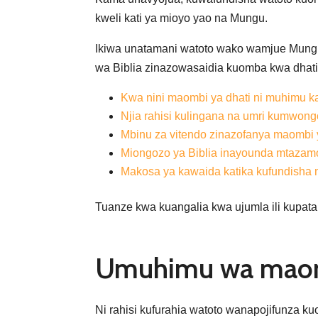
kweli kati ya mioyo yao na Mungu.
Ikiwa unatamani watoto wako wamjue Mungu 
wa Biblia zinazowasaidia kuomba kwa dhati 
Kwa nini maombi ya dhati ni muhimu ka
Njia rahisi kulingana na umri kumwon
Mbinu za vitendo zinazofanya maombi
Miongozo ya Biblia inayounda mtaza
Makosa ya kawaida katika kufundisha 
Tuanze kwa kuangalia kwa ujumla ili kupata
Umuhimu wa maombi
Ni rahisi kufurahia watoto wanapojifunza 