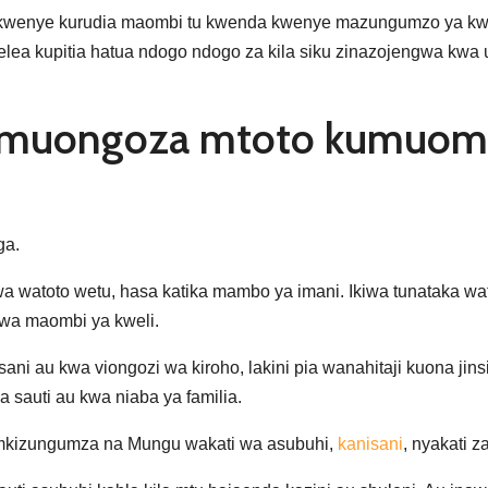
a kwenye kurudia maombi tu kwenda kwenye mazungumzo ya k
a kupitia hatua ndogo ndogo za kila siku zinazojengwa kwa ut
umuongoza mtoto kumuom
ga.
a watoto wetu, hasa katika mambo ya imani. Ikiwa tunataka 
 wa maombi ya kweli.
 au kwa viongozi wa kiroho, lakini pia wanahitaji kuona jins
sauti au kwa niaba ya familia.
kizungumza na Mungu wakati wa asubuhi,
kanisani
, nyakati z