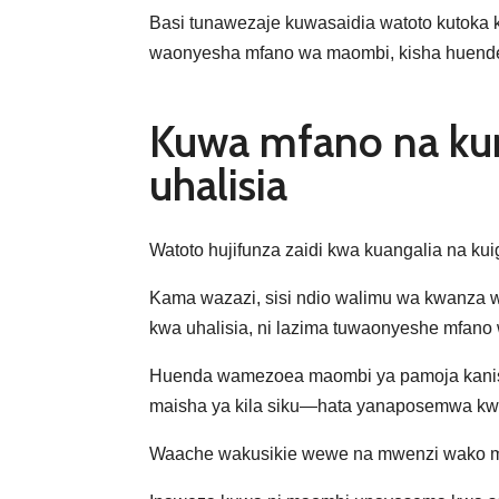
Basi tunawezaje kuwasaidia watoto kutok
waonyesha mfano wa maombi, kisha huendele
Kuwa mfano na k
uhalisia
Watoto hujifunza zaidi kwa kuangalia na kui
Kama wazazi, sisi ndio walimu wa kwanza w
kwa uhalisia, ni lazima tuwaonyeshe mfano
Huenda wamezoea maombi ya pamoja kanisani
maisha ya kila siku—hata yanaposemwa kwa 
Waache wakusikie wewe na mwenzi wako m