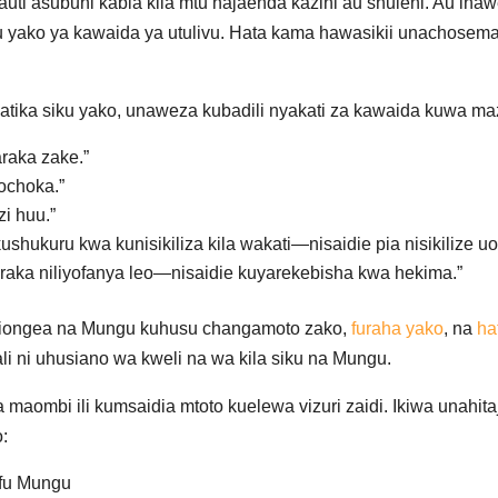
ti asubuhi kabla kila mtu hajaenda kazini au shuleni. Au i
 yako ya kawaida ya utulivu. Hata kama hawasikii unachos
atika siku yako, unaweza kubadili nyakati za kawaida kuwa m
araka zake.”
ochoka.”
i huu.”
shukuru kwa kunisikiliza kila wakati—nisaidie pia nisikilize u
aka niliyofanya leo—nisaidie kuyarekebisha kwa hekima.”
kiongea na Mungu kuhusu changamoto zako,
furaha yako
, na
ha
i ni uhusiano wa kweli na wa kila siku na Mungu.
aombi ili kumsaidia mtoto kuelewa vizuri zaidi. Ikiwa unahit
:
fu Mungu