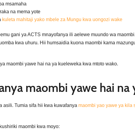
ba msamaha
raka na mema yote
a
kuleta mahitaji yako mbele za Mungu kwa uongozi wake
emu gani ya ACTS mnayofanya ili aelewe muundo wa maombi.
kuomba kwa uhuru. Hii humsaidia kuona maombi kama mazungu
fanya maombi yawe hai na ya kueleweka kwa mtoto wako.
ufanya maombi yawe hai na
asili. Tumia sifa hii kwa kuwafanya
maombi yao yawe ya kila 
 kushiriki maombi kwa moyo: