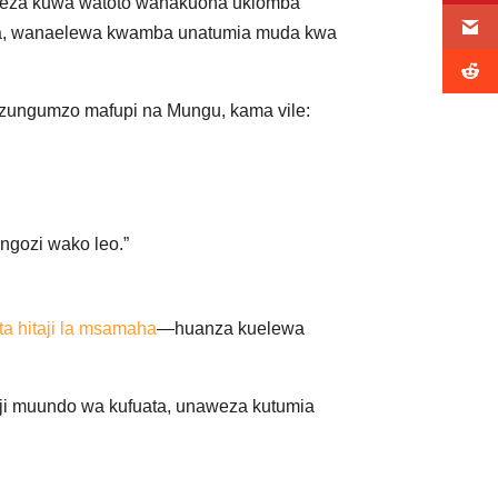
naweza kuwa watoto wanakuona ukiomba
ema, wanaelewa kwamba unatumia muda kwa
azungumzo mafupi na Mungu, kama vile:
ongozi wako leo.”
ta hitaji la msamaha
—huanza kuelewa
aji muundo wa kufuata, unaweza kutumia