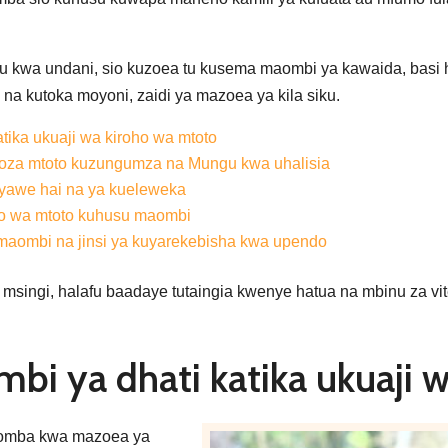
kwa undani, sio kuzoea tu kusema maombi ya kawaida, basi h
na kutoka moyoni, zaidi ya mazoea ya kila siku.
tika ukuaji wa kiroho wa mtoto
goza mtoto kuzungumza na Mungu kwa uhalisia
 yawe hai na ya kueleweka
mo wa mtoto kuhusu maombi
maombi na jinsi ya kuyarekebisha kwa upendo
 msingi, halafu baadaye tutaingia kwenye hatua na mbinu za vit
 ya dhati katika ukuaji w
kuomba kwa mazoea ya