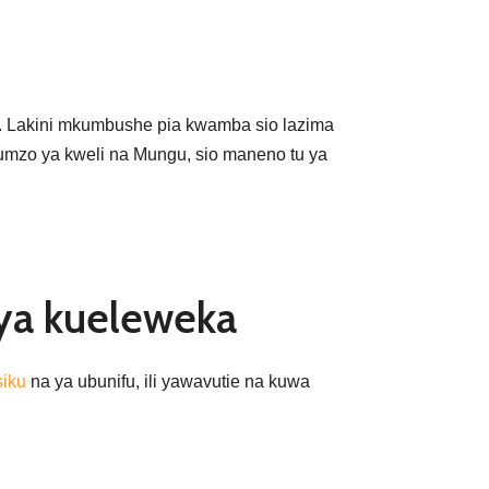
 Lakini mkumbushe pia kwamba sio lazima
mzo ya kweli na Mungu, sio maneno tu ya
 ya kueleweka
siku
na ya ubunifu, ili yawavutie na kuwa