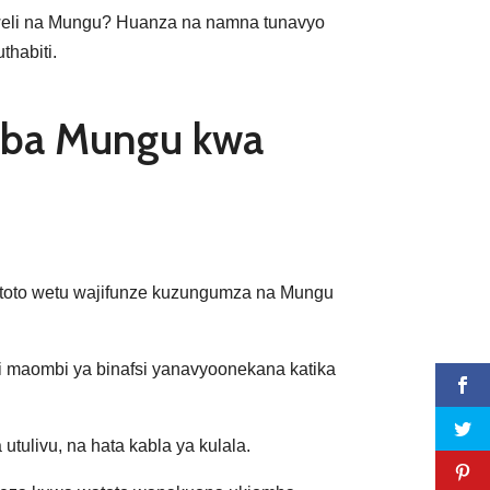
weli na Mungu? Huanza na namna tunavyo
habiti.
ba Mungu kwa
watoto wetu wajifunze kuzungumza na Mungu
i maombi ya binafsi yanavyoonekana katika
a utulivu, na hata kabla ya kulala.