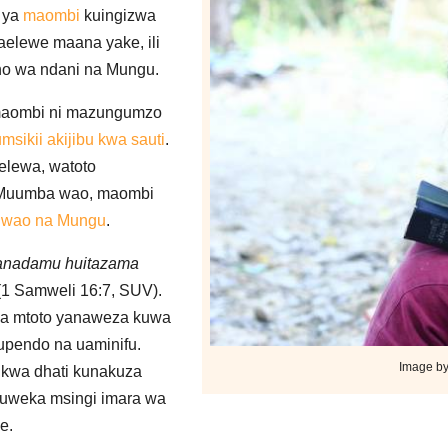
a ya
maombi
kuingizwa
aelewe maana yake, ili
no wa ndani na Mungu.
maombi ni mazungumzo
msikii akijibu kwa sauti
.
lewa, watoto
Muumba wao, maombi
 wao na Mungu
.
nadamu huitazama
(1 Samweli 16:7, SUV).
ya mtoto yanaweza kuwa
 upendo na uaminifu.
Image by
kwa dhati kunakuza
kuweka msingi imara wa
e.