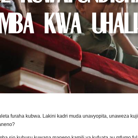
mba kwa Uhali
leta furaha kubwa. Lakini kadri muda unavyopita, unaweza ku
maneno?
ba sio kuhusu kuwapa maneno kamili ya kufuata au mfumo ful