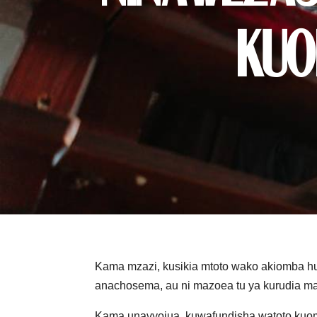
Kuo
Kama mzazi, kusikia mtoto wako akiomba hu
anachosema, au ni mazoea tu ya kurudia 
Kama unavyojua, kuwafundisha watoto kuom