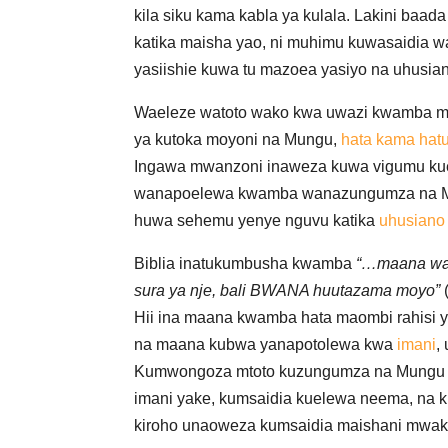
kila siku kama kabla ya kulala. Lakini baad
katika maisha yao, ni muhimu kuwasaidia w
yasiishie kuwa tu mazoea yasiyo na uhusia
Waeleze watoto wako kwa uwazi kwamba 
ya kutoka moyoni na Mungu,
hata kama hatu
Ingawa mwanzoni inaweza kuwa vigumu kue
wanapoelewa kwamba wanazungumza na 
huwa sehemu yenye nguvu katika
uhusiano
Biblia inatukumbusha kwamba
“…maana wa
sura ya nje, bali BWANA huutazama moyo”
Hii ina maana kwamba hata maombi rahisi 
na maana kubwa yanapotolewa kwa
imani
,
Kumwongoza mtoto kuzungumza na Mungu 
imani yake, kumsaidia kuelewa neema, na 
kiroho unaoweza kumsaidia maishani mwak