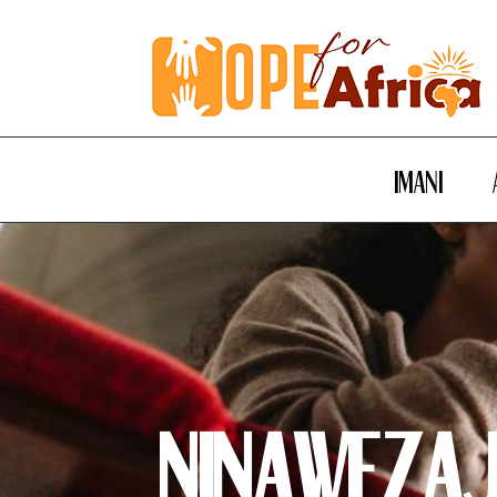
Imani
Ninaweza