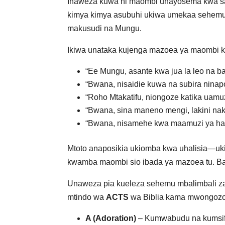
Inaweza kuwa ni maombi unayosema kwa sau
kimya kimya asubuhi ukiwa umekaa sehemu
makusudi na Mungu.
Ikiwa unataka kujenga mazoea ya maombi k
“Ee Mungu, asante kwa jua la leo na b
“Bwana, nisaidie kuwa na subira ninap
“Roho Mtakatifu, niongoze katika uamuz
“Bwana, sina maneno mengi, lakini naku
“Bwana, nisamehe kwa maamuzi ya har
Mtoto anaposikia ukiomba kwa uhalisia—u
kwamba maombi sio ibada ya mazoea tu. Bal
Unaweza pia kueleza sehemu mbalimbali za m
mtindo wa
ACTS
wa Biblia kama mwongozo
A (Adoration)
– Kumwabudu na kumsi