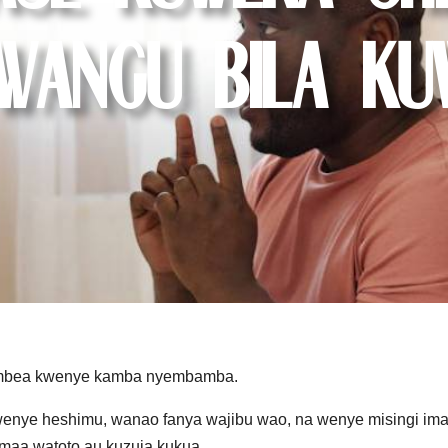
angu Bila Ku
tembea kwenye kamba nyembamba.
enye heshimu, wanao fanya wajibu wao, na wenye misingi ima
maa watoto au kuzuia kukua.