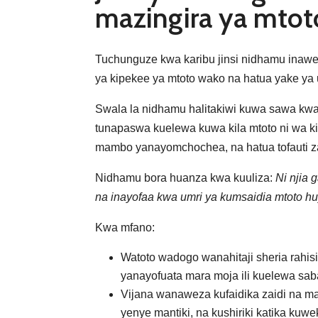
mazingira ya mtot
Tuchunguze kwa karibu jinsi nidhamu inaw
ya kipekee ya mtoto wako na hatua yake ya 
Swala la nidhamu halitakiwi kuwa sawa kwa
tunapaswa kuelewa kuwa kila mtoto ni wa ki
mambo yanayomchochea, na hatua tofauti za
Nidhamu bora huanza kwa kuuliza:
Ni njia 
na inayofaa kwa umri ya kumsaidia mtoto hu
Kwa mfano:
Watoto wadogo wanahitaji sheria rahis
yanayofuata mara moja ili kuelewa sa
Vijana wanaweza kufaidika zaidi na 
yenye mantiki, na kushiriki katika kuwe