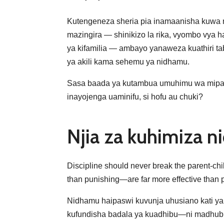
Kutengeneza sheria pia inamaanisha kuwa
mazingira — shinikizo la rika, vyombo vya h
ya kifamilia — ambayo yanaweza kuathiri ta
ya akili kama sehemu ya nidhamu.
Sasa baada ya kutambua umuhimu wa mipaka i
inayojenga uaminifu, si hofu au chuki?
Njia za kuhimiza n
Discipline should never break the parent-chil
than punishing—are far more effective than 
Nidhamu haipaswi kuvunja uhusiano kati y
kufundisha badala ya kuadhibu—ni madhubuti