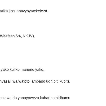
atika jinsi anavyoyatekeleza.
Waefeso 6:4, NKJV).
yako kuliko maneno yako.
nyasaji wa watoto, ambapo udhibiti kupita
 ya kawaida yanayoweza kuharibu nidhamu