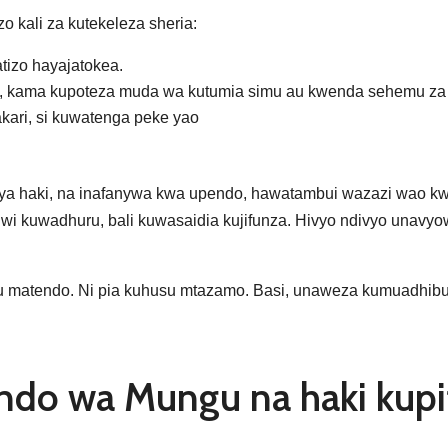
o kali za kutekeleza sheria:
tizo hayajatokea.
ili, kama kupoteza muda wa kutumia simu au kwenda sehemu za
akari, si kuwatenga peke yao
, ya haki, na inafanywa kwa upendo, hawatambui wazazi wao
 kuwadhuru, bali kuwasaidia kujifunza. Hivyo ndivyo unavyow
usu matendo. Ni pia kuhusu mtazamo. Basi, unaweza kumuadhib
pendo wa Mungu na haki kup