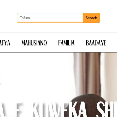
Afya
Mahusiano
Familia
Baadaye
aje Kuweka Sh