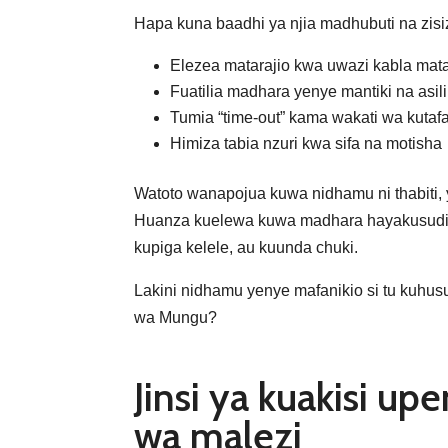
Hapa kuna baadhi ya njia madhubuti na zisiz
Elezea matarajio kwa uwazi kabla mata
Fuatilia madhara yenye mantiki na as
Tumia “time-out” kama wakati wa kutaf
Himiza tabia nzuri kwa sifa na motisha
Watoto wanapojua kuwa nidhamu ni thabiti
Huanza kuelewa kuwa madhara hayakusudiwi
kupiga kelele, au kuunda chuki.
Lakini nidhamu yenye mafanikio si tu kuh
wa Mungu?
Jinsi ya kuakisi u
wa malezi