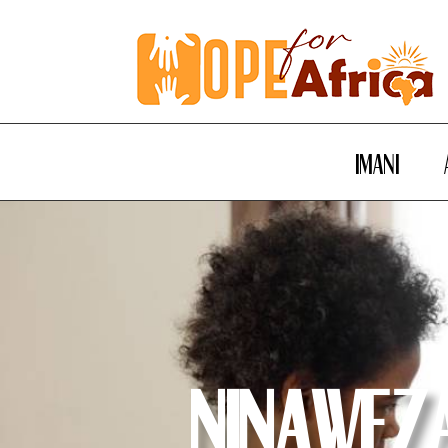
Imani
Ninawez