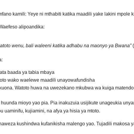
no kamili: Yeye ni mthabiti katika maadili yake lakini mpole k
 Waefeso alipoandika:
atoto wenu, bali waleeni katika adhabu na maonyo ya Bwana”
(
a:
ata baada ya tabia mbaya
atoto wako waelewe maadili unayowafundisha
 kuona. Watoto huwa na uwezekano mkubwa wa kuiga matendo 
li huunda mioyo yao pia. Pia inakuzuia usijikute unageukia unya
 uaminifu, kujiamini, na afya ya hisia ya mtoto.
anaweza kushindwa kufanikisha malengo yao. Tujadili makosa