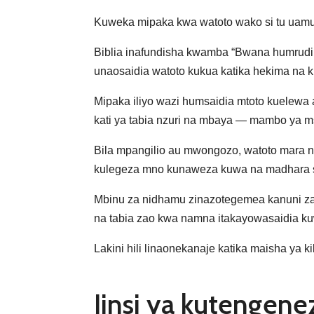
Kuweka mipaka kwa watoto wako si tu uamuz
Biblia inafundisha kwamba “Bwana humrudi
unaosaidia watoto kukua katika hekima na kuj
Mipaka iliyo wazi humsaidia mtoto kuelewa 
kati ya tabia nzuri na mbaya — mambo ya ms
Bila mpangilio au mwongozo, watoto mara 
kulegeza mno kunaweza kuwa na madhara sa
Mbinu za nidhamu zinazotegemea kanuni za 
na tabia zao kwa namna itakayowasaidia kuw
Lakini hili linaonekanaje katika maisha ya ki
Jinsi ya kutengenez