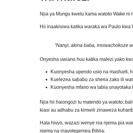
Njia ya Mungu kwetu kama watoto Wake ni mfa
Hii inaakisiwa katika waraka wa Paulo kwa
“Nanyi, akina baba, msiwachokoze w
Onyesha uwiano huu katika malezi yako kw
Kuonyesha upendo usio na masharti, h
Kuelezea sababu za sheria zako ili w
Kuonyesha mfano wa tabia unayotaka
Njia hii haiongozi tu matendo ya watoto; ba
kiasi au adhabu za kimwili zinaweza kuharibu
Hata hivyo, wazazi wenye nia njema pia w
njema na inayotegemea Biblia.