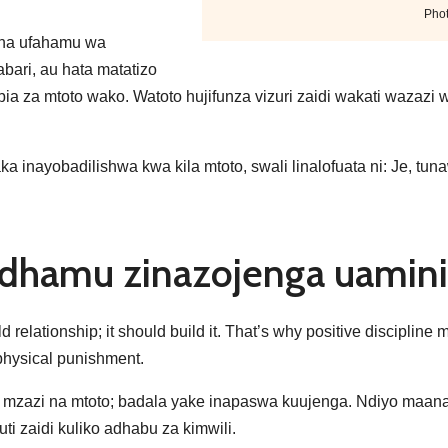
Pho
 na ufahamu wa
abari, au hata matatizo
bia za mtoto wako. Watoto hujifunza vizuri zaidi wakati wazaz
nayobadilishwa kwa kila mtoto, swali linalofuata ni: Je, tun
idhamu zinazojenga uamini
d relationship; it should build it. That’s why positive disciplin
physical punishment.
a mzazi na mtoto; badala yake inapaswa kuujenga. Ndiyo maa
 zaidi kuliko adhabu za kimwili.