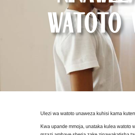
Watoto W
Ulezi wa watoto unaweza kuhisi kama ku
Kwa upande mmoja, unataka kulea watoto w
mzazi ambaye sheria zake zinawakatisha ta