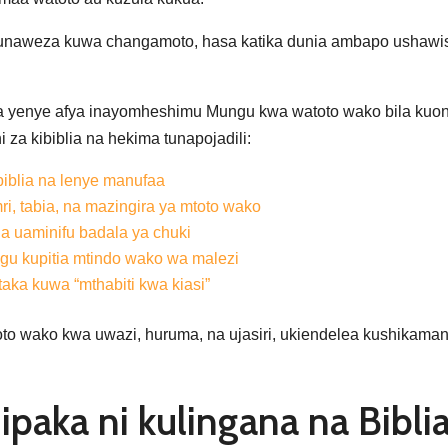
unaweza kuwa changamoto, hasa katika dunia ambapo ushawis
aka yenye afya inayomheshimu Mungu kwa watoto wako bila kuo
za kibiblia na hekima tunapojadili:
biblia na lenye manufaa
ri, tabia, na mazingira ya mtoto wako
a uaminifu badala ya chuki
ngu kupitia mtindo wako wa malezi
ka kuwa “mthabiti kwa kiasi”
 wako kwa uwazi, huruma, na ujasiri, ukiendelea kushikamana
paka ni kulingana na Bibli