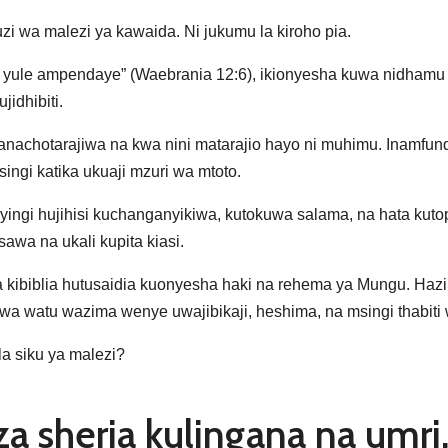
i wa malezi ya kawaida. Ni jukumu la kiroho pia.
 yule ampendaye” (Waebrania 12:6), ikionyesha kuwa nidhamu
idhibiti.
anachotarajiwa na kwa nini matarajio hayo ni muhimu. Inamfundi
ingi katika ukuaji mzuri wa mtoto.
nyingi hujihisi kuchanganyikiwa, kutokuwa salama, na hata k
wa na ukali kupita kiasi.
kibiblia hutusaidia kuonyesha haki na rehema ya Mungu. Hazi
a watu wazima wenye uwajibikaji, heshima, na msingi thabiti 
la siku ya malezi?
a sheria kulingana na umri,