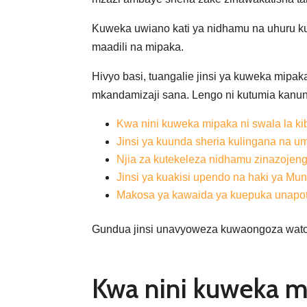
Kuweka uwiano kati ya nidhamu na uhuru k
maadili na mipaka.
Hivyo basi, tuangalie jinsi ya kuweka mip
mkandamizaji sana. Lengo ni kutumia kanuni 
Kwa nini kuweka mipaka ni swala la ki
Jinsi ya kuunda sheria kulingana na um
Njia za kutekeleza nidhamu zinazojeng
Jinsi ya kuakisi upendo na haki ya Mu
Makosa ya kawaida ya kuepuka unapota
Gundua jinsi unavyoweza kuwaongoza watoto
Kwa nini kuweka mi