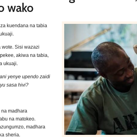
o wako
eza kuendana na tabia
ukuaji.
 wote. Sisi wazazi
pekee, akiwa na tabia,
 ukuaji.
gani yenye upendo zaidi
yu sasa hivi?
i na madhara
babu na matokeo.
mazungumzo, madhara
ka sheria.