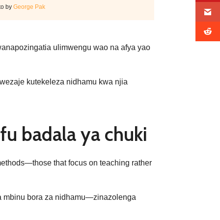
to by
George Pak
i wanapozingatia ulimwengu wao na afya yao
awezaje kutekeleza nidhamu kwa njia
fu badala ya chuki
e methods—those that focus on teaching rather
na mbinu bora za nidhamu—zinazolenga