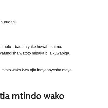
 burudani.
 kwa hofu—badala yake huwaheshimu.
afundisha watoto mipaka bila kuwapiga,
u mtoto wako kwa njia inayoonyesha moyo
itia mtindo wako