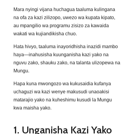
Mara nyingi vijana huchagua taaluma kulingana
na ofa za kazi zilizopo, uwezo wa kupata kipato,
au mpangilio wa programu zisizo za kawaida
wakati wa kujiandikisha chuo.
Hata hivyo, taaluma inayoridhisha inazidi mambo
haya—inahusisha kuunganisha kazi yako na
nguvu zako, shauku zako, na talanta ulizopewa na
Mungu.
Hapa kuna mwongozo wa kukusaidia kufanya
uchaguzi wa kazi wenye makusudi unaoakisi
matarajio yako na kuheshimu kusudi la Mungu
kwa maisha yako.
1. Unganisha Kazi Yako