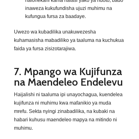
haionekani kama nafasi yako ya ndoto, bado
inaweza kukufundisha ujuzi muhimu na
kufungua fursa za baadaye.
Uwezo wa kubadilika unakuwezesha
kuhamasisha mabadiliko ya taaluma na kuchukua
faida ya fursa zisizotarajiwa.
7. Mpango wa Kujifunza
na Maendeleo Endelevu
Haijalishi ni taaluma ipi unayochagua, kuendelea
kujifunza ni muhimu kwa mafanikio ya muda
mrefu. Sekta nyingi zinabadilika, na kubaki na
habari kuhusu maendeleo mapya na mitindo ni
muhimu.