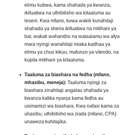
elimu kubwa, kama shahada ya kwanza,
ikifuatiwa na uthibitisho wa kitaaluma au
leseni. Kwa mfano, kuwa wakili kunahitaji
shahada ya sheria ikifuatiwa na mitihani ya
bar, wakati wahandisi na wataalamu wa afya
mara nyingi wanahitaji miaka kadhaa ya
elimu ya chuo kikuu, mafunzo ya vitendo, na
kupita mitihani ya kitaaluma.
Taaluma za biashara na fedha (mfano,
mhasibu, meneja):
Taaluma nyingi za
biashara zinahitaji angalau shahada ya
kwanza katika nyanja kama fedha au
usimamizi wa biashara. Kwa nafasi kama za
uhasibu, uthibitisho wa ziada (mfano, CPA)
unaweza kuhitajika.