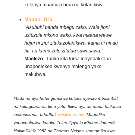
kufanya maamuzi bora na kufanikiwa.
Mhubiri 11:6
“Asubuhi panda mbegu zako, Wala jioni
usiuzuie mkono wako. kwa maana wewe
hujui ni zipi zitakazofanikiwa, kama ni hii au
hii, au kama zote zitafaa sawasawa.”
Maelezo:
Tumia kila fursa inayopatikana
unapoelekea kwenye malengo yako
makubwa.
Mada na aya hutengenezwa kutoka nyenzo mbalimbali
na kukaguliwa na timu yetu. Ikiwa aya au mada haifai au
inakosekana, tafadhali
wasiliana nasi
. Maandiko
yanachukuliwa kutoka Toleo Jipya la Mfalme James®.
Hakimiliki © 1982 na Thomas Nelson. Imetumika kwa