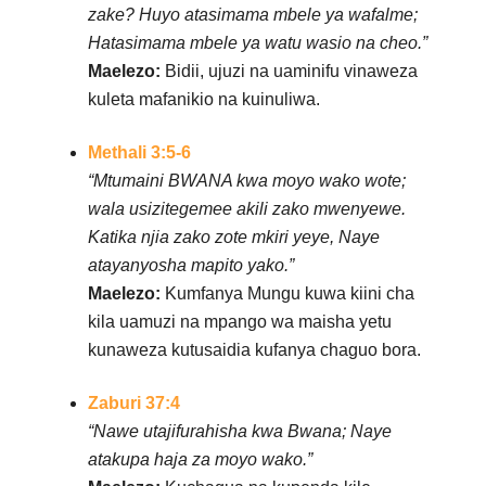
zake? Huyo atasimama mbele ya wafalme;
Hatasimama mbele ya watu wasio na cheo.”
Maelezo:
Bidii, ujuzi na uaminifu vinaweza
kuleta mafanikio na kuinuliwa.
Methali 3:5-6
“Mtumaini BWANA kwa moyo wako wote;
wala usizitegemee akili zako mwenyewe.
Katika njia zako zote mkiri yeye, Naye
atayanyosha mapito yako.”
Maelezo:
Kumfanya Mungu kuwa kiini cha
kila uamuzi na mpango wa maisha yetu
kunaweza kutusaidia kufanya chaguo bora.
Zaburi 37:4
“Nawe utajifurahisha kwa Bwana; Naye
atakupa haja za moyo wako.”