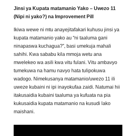
Jinsi ya Kupata matamanio Yako – Uwezo 11
(Nipi ni yako?) na Improvement Pill
Ikiwa wewe ni mtu anayejitafakari kuhusu jinsi ya
kupata matamanio yako au “ni taaluma gani
ninapaswa kuchagua?”, basi umekuja mahali
sahihi. Kwa sababu kila mmoja wetu ana
mwelekeo wa asili kwa vitu fulani. Vitu ambavyo
tumekuwa na hamu navyo hata tulipokuwa
wadogo. Nimekusanya matamanio/uwezo 11 ili
uweze kubaini ni ipi inayokufaa zaidi. Natumai hii
itakusaidia kubaini taaluma ya kufuata na pia
kukusaidia kupata matamanio na kusudi lako
maishani.