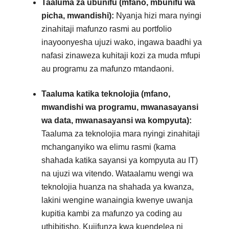
Taaluma za ubunifu (mfano, mbunifu wa
picha, mwandishi):
Nyanja hizi mara nyingi
zinahitaji mafunzo rasmi au portfolio
inayoonyesha ujuzi wako, ingawa baadhi ya
nafasi zinaweza kuhitaji kozi za muda mfupi
au programu za mafunzo mtandaoni.
Taaluma katika teknolojia (mfano,
mwandishi wa programu, mwanasayansi
wa data, mwanasayansi wa kompyuta):
Taaluma za teknolojia mara nyingi zinahitaji
mchanganyiko wa elimu rasmi (kama
shahada katika sayansi ya kompyuta au IT)
na ujuzi wa vitendo. Wataalamu wengi wa
teknolojia huanza na shahada ya kwanza,
lakini wengine wanaingia kwenye uwanja
kupitia kambi za mafunzo ya coding au
uthibitisho. Kujifunza kwa kuendelea ni