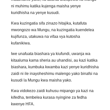
ni muhimu katika kujenga maisha yenye
kuridhisha na yenye kusudi.
Kwa kuzingatia sifa zinazo hitajika, kutafuta
mwongozo wa Mungu, na kuzingatia kuendelea
kujifunza, utakuwa na vifaa vya kutosha
kufanikiwa.
Iwe unafuata biashara ya kiufundi, uwanja wa
kitaaluma kama sheria au uhandisi, au kazi katika
biashara, kumbuka kwamba kazi yenye kuridhisha
zaidi ni ile inayoheshimu malengo yako binafsi na
kusudi la Mungu kwa maisha yako.
Kwa vidokezo zaidi kuhusu mipango ya kazi na
kifedha, tembelea kurasa nyingine za fedha
kwenye HFA.