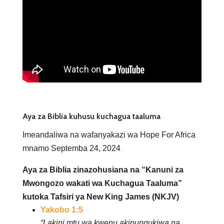
Aya za Biblia kuhusu kuchagua taaluma
Imeandaliwa na wafanyakazi wa Hope For Africa
mnamo Septemba 24, 2024
Aya za Biblia zinazohusiana na “Kanuni za
Mwongozo wakati wa Kuchagua Taaluma”
kutoka Tafsiri ya New King James (NKJV)
Yakobo 1:5
“Lakini mtu wa kwenu akipungukiwa na