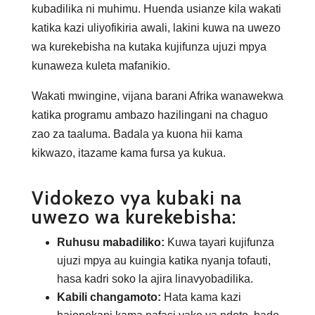
kubadilika ni muhimu. Huenda usianze kila wakati
katika kazi uliyofikiria awali, lakini kuwa na uwezo
wa kurekebisha na kutaka kujifunza ujuzi mpya
kunaweza kuleta mafanikio.
Wakati mwingine, vijana barani Afrika wanawekwa
katika programu ambazo hazilingani na chaguo
zao za taaluma. Badala ya kuona hii kama
kikwazo, itazame kama fursa ya kukua.
Vidokezo vya kubaki na
uwezo wa kurekebisha:
Ruhusu mabadiliko:
Kuwa tayari kujifunza
ujuzi mpya au kuingia katika nyanja tofauti,
hasa kadri soko la ajira linavyobadilika.
Kabili changamoto:
Hata kama kazi