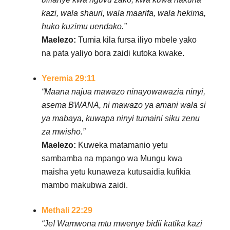
kazi, wala shauri, wala maarifa, wala hekima,
huko kuzimu uendako.”
Maelezo:
Tumia kila fursa iliyo mbele yako
na pata yaliyo bora zaidi kutoka kwake.
Yeremia 29:11
“Maana najua mawazo ninayowawazia ninyi,
asema BWANA, ni mawazo ya amani wala si
ya mabaya, kuwapa ninyi tumaini siku zenu
za mwisho.”
Maelezo:
Kuweka matamanio yetu
sambamba na mpango wa Mungu kwa
maisha yetu kunaweza kutusaidia kufikia
mambo makubwa zaidi.
Methali 22:29
“Je! Wamwona mtu mwenye bidii katika kazi