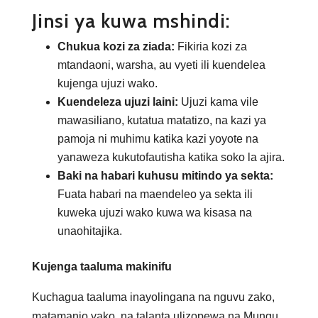
Jinsi ya kuwa mshindi:
Chukua kozi za ziada:
Fikiria kozi za
mtandaoni, warsha, au vyeti ili kuendelea
kujenga ujuzi wako.
Kuendeleza ujuzi laini:
Ujuzi kama vile
mawasiliano, kutatua matatizo, na kazi ya
pamoja ni muhimu katika kazi yoyote na
yanaweza kukutofautisha katika soko la ajira.
Baki na habari kuhusu mitindo ya sekta:
Fuata habari na maendeleo ya sekta ili
kuweka ujuzi wako kuwa wa kisasa na
unaohitajika.
Kujenga taaluma makinifu
Kuchagua taaluma inayolingana na nguvu zako,
matamanio yako, na talanta ulizopewa na Mungu