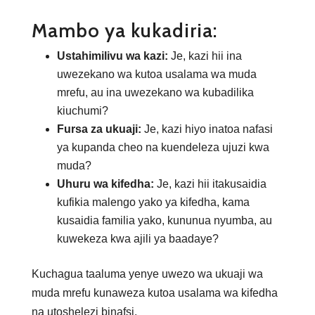
Mambo ya kukadiria:
Ustahimilivu wa kazi:
Je, kazi hii ina
uwezekano wa kutoa usalama wa muda
mrefu, au ina uwezekano wa kubadilika
kiuchumi?
Fursa za ukuaji:
Je, kazi hiyo inatoa nafasi
ya kupanda cheo na kuendeleza ujuzi kwa
muda?
Uhuru wa kifedha:
Je, kazi hii itakusaidia
kufikia malengo yako ya kifedha, kama
kusaidia familia yako, kununua nyumba, au
kuwekeza kwa ajili ya baadaye?
Kuchagua taaluma yenye uwezo wa ukuaji wa
muda mrefu kunaweza kutoa usalama wa kifedha
na utoshelezi binafsi.