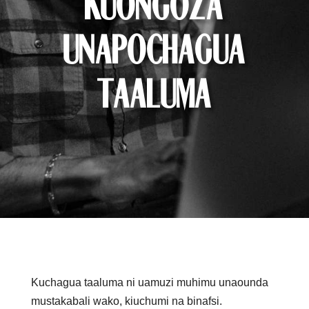
Kuongoza
Unapochagua
Taaluma
Kuchagua taaluma ni uamuzi muhimu unaounda
mustakabali wako, kiuchumi na binafsi.