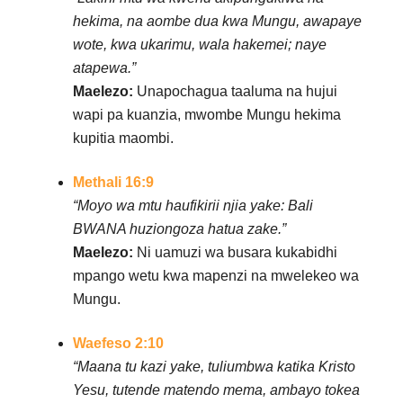
hekima, na aombe dua kwa Mungu, awapaye
wote, kwa ukarimu, wala hakemei; naye
atapewa.”
Maelezo:
Unapochagua taaluma na hujui
wapi pa kuanzia, mwombe Mungu hekima
kupitia maombi.
Methali 16:9
“Moyo wa mtu haufikirii njia yake: Bali
BWANA huziongoza hatua zake.”
Maelezo:
Ni uamuzi wa busara kukabidhi
mpango wetu kwa mapenzi na mwelekeo wa
Mungu.
Waefeso 2:10
“Maana tu kazi yake, tuliumbwa katika Kristo
Yesu, tutende matendo mema, ambayo tokea