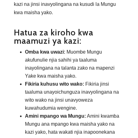
kazi na jinsi inavyolingana na kusudi la Mungu
kwa maisha yako.
Hatua za kiroho kwa
maamuzi ya kazi:
Omba kwa uwazi:
Muombe Mungu
akufunulie njia sahihi ya taaluma
inayolingana na talanta zako na mapenzi
Yake kwa maisha yako.
Fikiria kuhusu wito wako:
Fikiria jinsi
taaluma unayoichunguza inavyolingana na
wito wako na jinsi unavyoweza
kuwahudumia wengine.
Amini mpango wa Mungu:
Amini kwamba
Mungu ana mpango kwa maisha yako na
kazi yako, hata wakati njia inapoonekana