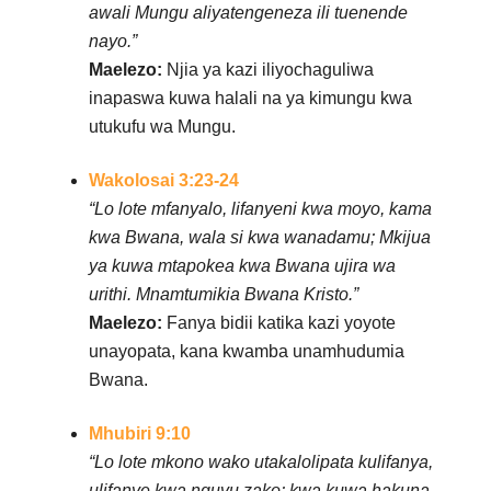
awali Mungu aliyatengeneza ili tuenende
nayo.”
Maelezo:
Njia ya kazi iliyochaguliwa
inapaswa kuwa halali na ya kimungu kwa
utukufu wa Mungu.
Wakolosai 3:23-24
“Lo lote mfanyalo, lifanyeni kwa moyo, kama
kwa Bwana, wala si kwa wanadamu; Mkijua
ya kuwa mtapokea kwa Bwana ujira wa
urithi. Mnamtumikia Bwana Kristo.”
Maelezo:
Fanya bidii katika kazi yoyote
unayopata, kana kwamba unamhudumia
Bwana.
Mhubiri 9:10
“Lo lote mkono wako utakalolipata kulifanya,
ulifanye kwa nguvu zako; kwa kuwa hakuna