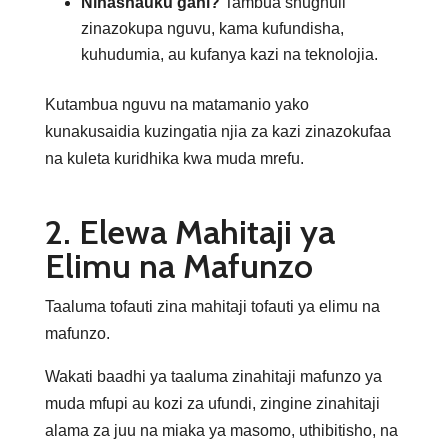
Ninashauku gani?
Tambua shughuli
zinazokupa nguvu, kama kufundisha,
kuhudumia, au kufanya kazi na teknolojia.
Kutambua nguvu na matamanio yako
kunakusaidia kuzingatia njia za kazi zinazokufaa
na kuleta kuridhika kwa muda mrefu.
2. Elewa Mahitaji ya
Elimu na Mafunzo
Taaluma tofauti zina mahitaji tofauti ya elimu na
mafunzo.
Wakati baadhi ya taaluma zinahitaji mafunzo ya
muda mfupi au kozi za ufundi, zingine zinahitaji
alama za juu na miaka ya masomo, uthibitisho, na