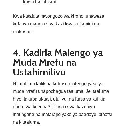
kuwa haijulikani.
Kwa kutafuta mwongozo wa kiroho, unaweza
kufanya maamuzi ya kazi kwa kujiamini na
makusudi.
4. Kadiria Malengo ya
Muda Mrefu na
Ustahimilivu
Ni muhimu kufikiria kuhusu malengo yako ya
muda mrefu unapochagua taaluma. Je, taaluma
hiyo itakupa ukuaji, utulivu, na fursa ya kufikia
uhuru wa kifedha? Fikiria ikiwa kazi hiyo
inalingana na matarajio yako ya baadaye, binafsi
na kitaaluma.