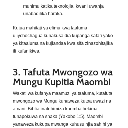
muhimu katika teknolojia, kwani uwanja
unabadilika haraka.
Kujua mahitaji ya elimu kwa taaluma
uliychochagua kunakusaidia kupanga safari yako
ya kitaaluma na kujiandaa kwa sifa zinazohitajika
ili kufanikiwa.
3. Tafuta Mwongozo wa
Mungu Kupitia Maombi
Wakati wa kufanya maamuzi ya taaluma, kutafuta
mwongozo wa Mungu kunaweza kutoa uwazi na
amani. Biblia inatuhimiza kuomba hekima
tunapokuwa na shaka (Yakobo 1:5). Maombi
yanaweza kukupa mwanga kuhusu njia sahihi ya