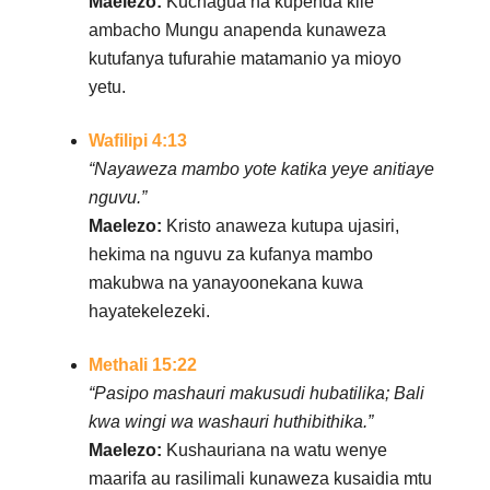
Maelezo:
Kuchagua na kupenda kile
ambacho Mungu anapenda kunaweza
kutufanya tufurahie matamanio ya mioyo
yetu.
Wafilipi 4:13
“Nayaweza mambo yote katika yeye anitiaye
nguvu.”
Maelezo:
Kristo anaweza kutupa ujasiri,
hekima na nguvu za kufanya mambo
makubwa na yanayoonekana kuwa
hayatekelezeki.
Methali 15:22
“Pasipo mashauri makusudi hubatilika; Bali
kwa wingi wa washauri huthibithika.”
Maelezo:
Kushauriana na watu wenye
maarifa au rasilimali kunaweza kusaidia mtu