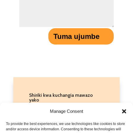
Tuma ujumbe
Shiriki kwa kuchangia mawazo
yako
Usisite kutoa mawazo na ufahamu
Manage Consent
wako kuhusu mada hii. Labda
To provide the best experiences, we use technologies like cookies to store
umesikia hadithi kuhusu watu
and/or access device information. Consenting to these technologies will