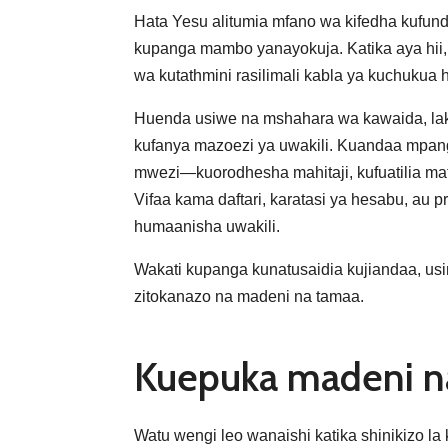
Hata Yesu alitumia mfano wa kifedha kufu
kupanga mambo yanayokuja. Katika aya hii,
wa kutathmini rasilimali kabla ya kuchukua 
Huenda usiwe na mshahara wa kawaida, la
kufanya mazoezi ya uwakili. Kuandaa mpang
mwezi—kuorodhesha mahitaji, kufuatilia m
Vifaa kama daftari, karatasi ya hesabu, au 
humaanisha uwakili.
Wakati kupanga kunatusaidia kujiandaa, us
zitokanazo na madeni na tamaa.
Kuepuka madeni na
Watu wengi leo wanaishi katika shinikizo l