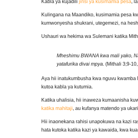
Kabla ya kujadili
jinsi ya kusimamia pesa
, 
Kulingana na Maandiko, kusimamia pesa kw
kumwonyesha shukrani, utegemezi, na hes
Ushauri wa hekima wa Sulemani katika Mith
Mheshimu BWANA kwa mali yako, Na 
yatafurika divai mpya.
(Mithali 3;9-10
Aya hii inatukumbusha kwa nguvu kwamba
kutoa kabla ya kutumia.
Katika uhalisia, hii inaweza kumaanisha kuw
katika mahitaji
, au kufanya matendo ya ukar
Hii inaonekana rahisi unapokuwa na kazi r
hata kutoka katika kazi ya kawaida, kwa 