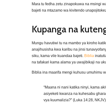
Mara tu fedha zetu zinapokuwa na msingi w
bajeti na mtazamo wa kivitendo unapojitokez
Kupanga na kuteng
Mungu havutiwi tu na mambo ya kiroho katik
anajihusisha kwa karibu na jinsi tunavyofan
siku, kama vile kuandaa bajeti.
Biblia
inatut
na tafakari kama alama ya uwajibikaji na uku
Biblia ina maarifa mengi kuhusu umuhimu 
“Maana ni nani katika ninyi, kama ak
asiyeketi kwanza na kuhesabu gha
vya kuumalizia?” (Luka 14:28, NKJV)