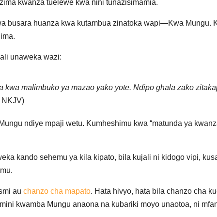
lazima kwanza tuelewe kwa nini tunazisimamia.
a busara huanza kwa kutambua zinatoka wapi—Kwa Mungu. Kil
hima.
ali unaweka wazi:
kwa malimbuko ya mazao yako yote. Ndipo ghala zako zitaka
, NKJV)
 Mungu ndiye mpaji wetu. Kumheshimu kwa “matunda ya kwan
eka kando sehemu ya kila kipato, bila kujali ni kidogo vipi, ku
imu.
asmi au
chanzo cha mapato
. Hata hivyo, hata bila chanzo cha
kuamini kwamba Mungu anaona na kubariki moyo unaotoa, ni m