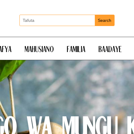
Afya
Mahusiano
Familia
Baadaye
go wa Mungu k