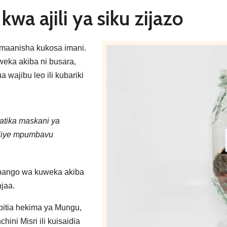
kwa ajili ya siku zijazo
maanisha kukosa imani.
eka akiba ni busara,
ajibu leo ili kubariki
atika maskani ya
liye mpumbavu
mpango wa kuweka akiba
njaa.
pitia hekima ya Mungu,
hini Misri ili kuisaidia