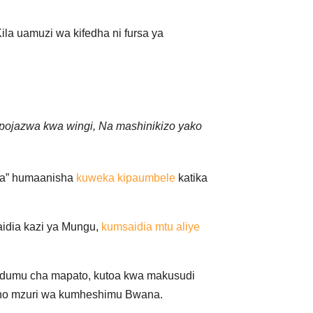
a uamuzi wa kifedha ni fursa ya
pojazwa kwa wingi, Na mashinikizo yako
za” humaanisha
kuweka kipaumbele
katika
saidia kazi ya Mungu,
kumsaidia mtu aliye
 kudumu cha mapato, kutoa kwa makusudi
fano mzuri wa kumheshimu Bwana.