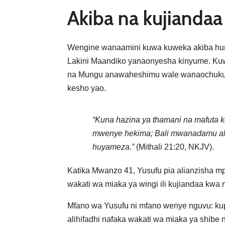
Akiba na kujiandaa 
Wengine wanaamini kuwa kuweka akiba hu
Lakini Maandiko yanaonyesha kinyume. Kuw
na Mungu anawaheshimu wale wanaochukua w
kesho yao.
“Kuna hazina ya thamani na mafuta k
mwenye hekima; Bali mwanadamu a
huyameza.”
(Mithali 21:20, NKJV).
Katika Mwanzo 41, Yusufu pia alianzisha 
wakati wa miaka ya wingi ili kujiandaa kwa 
Mfano wa Yusufu ni mfano wenye nguvu: ku
alihifadhi nafaka wakati wa miaka ya shibe nc