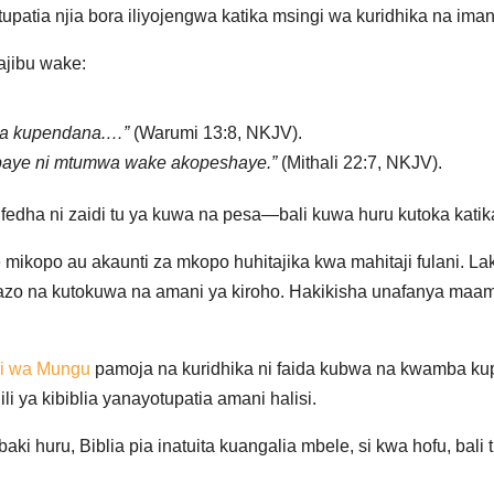
tupatia njia bora iliyojengwa katika msingi wa kuridhika na iman
ajibu wake:
uwa kupendana.…”
(Warumi 13:8, NKJV).
opaye ni mtumwa wake akopeshaye.”
(Mithali 22:7, NKJV).
fedha ni zaidi tu ya kuwa na pesa—bali kuwa huru kutoka kati
 mikopo au akaunti za mkopo huhitajika kwa mahitaji fulani. 
o na kutokuwa na amani ya kiroho. Hakikisha unafanya maam
ji wa Mungu
pamoja na kuridhika ni faida kubwa na kwamba ku
li ya kibiblia yanayotupatia amani halisi.
ki huru, Biblia pia inatuita kuangalia mbele, si kwa hofu, bali