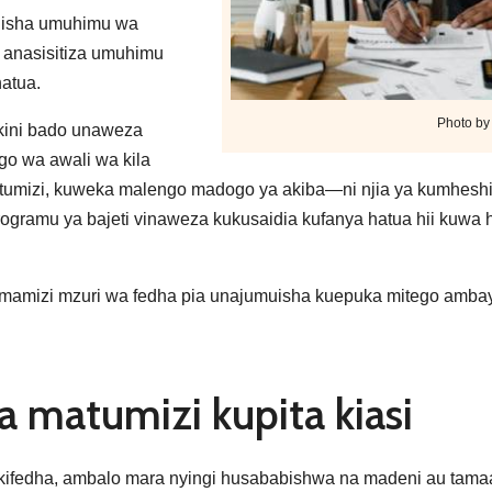
ndisha umuhimu wa
 anasisitiza umuhimu
hatua.
Photo b
kini bado unaweza
o wa awali wa kila
atumizi, kuweka malengo madogo ya akiba—ni njia ya kumhes
programu ya bajeti vinaweza kukusaidia kufanya hatua hii kuwa h
imamizi mzuri wa fedha pia unajumuisha kuepuka mitego ambay
 matumizi kupita kiasi
a kifedha, ambalo mara nyingi husababishwa na madeni au tamaa