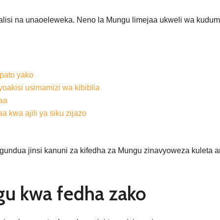
halisi na unaoeleweka. Neno la Mungu limejaa ukweli wa kudu
pato yako
yoakisi usimamizi wa kibiblia
maa
kwa ajili ya siku zijazo
 kugundua jinsi kanuni za kifedha za Mungu zinavyoweza kuleta 
u kwa fedha zako