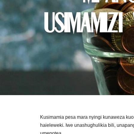
usimamizi
Kusimamia pesa mara nyingi kunaweza kuon
haieleweki. Iwe unashughulikia bili, unapan
umepotea.