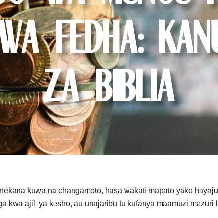
 wa fedha: Kan
za Biblia
ekana kuwa na changamoto, hasa wakati mapato yako hayajul
ga kwa ajili ya kesho, au unajaribu tu kufanya maamuzi mazuri 