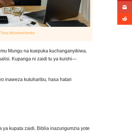
y
Tima Miroshnichenko
himu Mungu na kuepuka kuchanganyikiwa.
alisi. Kupanga ni zaidi tu ya kuishi—
o inaweza kutuharibu, hasa hatari
 ya kupata zaidi. Biblia inazungumzia yote