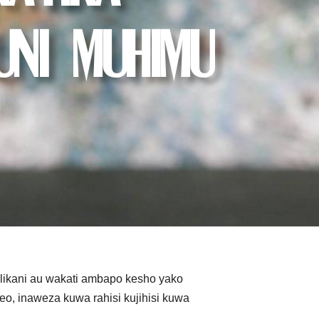
uni muhimu
ikani au wakati ambapo kesho yako
leo, inaweza kuwa rahisi kujihisi kuwa