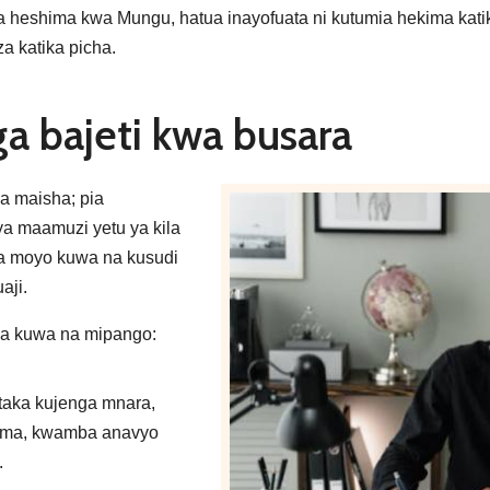
a heshima kwa Mungu, hatua inayofuata ni kutumia hekima kati
a katika picha.
a bajeti kwa busara
a maisha; pia
ya maamuzi yetu ya kila
ia moyo kuwa na kusudi
aji.
wa kuwa na mipango:
itaka kujenga mnara,
rama, kwamba anavyo
.