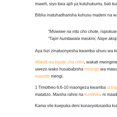
mawili, siyo kwa ajili ya kutuhukumu, bali ku
Biblia inatuhadharisha kuhusu madeni na w
“Msiwiwe na mtu cho chote, isipok
“Tajiri humtawala maskini, Naye ak
Aya hizi zinatuonyesha kwamba uhuru wa ki
Wakati wa kipato cha chini
, wakati mwingine
uwezo wako husababisha
msongo
wa mawaz
maombi
mengi.
1 Timotheo 6:6-10 inaongeza kwamba
ucha
matatizo. Maisha rahisi na
kuridhika
ni maadi
Kama vile kuepuka deni kunavyotusaidia kuba