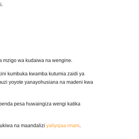
i.
ka mzigo wa kudaiwa na wengine.
Lakini kumbuka kwamba kutumia zaidi ya
uzi yoyote yanayohusiana na madeni kwa
penda pesa huwaingiza wengi katika
 tukiwa na maandalizi
yaliyojaa imani
.