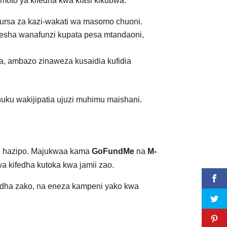
oto ya kifedha kwa kiasi kikubwa.
ursa za kazi-wakati wa masomo chuoni.
esha wanafunzi kupata pesa mtandaoni,
a, ambazo zinaweza kusaidia kufidia
uku wakijipatia ujuzi muhimu maishani.
hili hazipo. Majukwaa kama
GoFundMe
na
M-
 kifedha kutoka kwa jamii zao.
edha zako, na eneza kampeni yako kwa