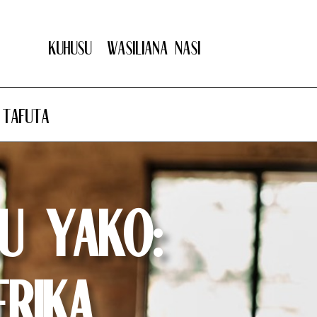
Kuhusu
Wasiliana nasi
Tafuta
mu Yako:
rika