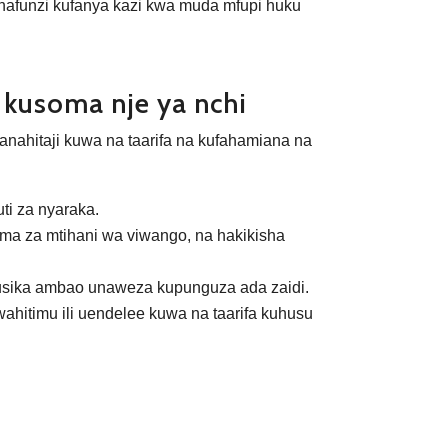
nafunzi kufanya kazi kwa muda mfupi huku
 kusoma nje ya nchi
 wanahitaji kuwa na taarifa na kufahamiana na
uti za nyaraka.
ma za mtihani wa viwango, na hakikisha
 husika ambao unaweza kupunguza ada zaidi.
hitimu ili uendelee kuwa na taarifa kuhusu