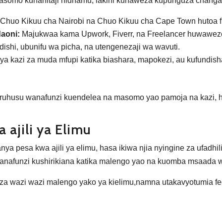
asomo kunahitaji nidhamu, lakini kunaweza kupunguza changam
huo Kikuu cha Nairobi na Chuo Kikuu cha Cape Town hutoa f
daoni:
Majukwaa kama Upwork, Fiverr, na Freelancer huwawez
ishi, ubunifu wa picha, na utengenezaji wa wavuti.
a kazi za muda mfupi katika biashara, mapokezi, au kufundish
waruhusu wanafunzi kuendelea na masomo yao pamoja na kazi, h
 ajili ya Elimu
nya pesa kwa ajili ya elimu, hasa ikiwa njia nyingine za ufad
anafunzi kushirikiana katika malengo yao na kuomba msaada wa
za wazi wazi malengo yako ya kielimu,namna utakavyotumia f