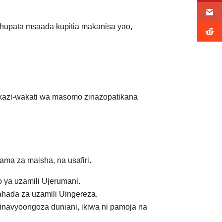
i hupata msaada kupitia makanisa yao,
 kazi-wakati wa masomo zinazopatikana
ama za maisha, na usafiri.
 ya uzamili Ujerumani.
ahada za uzamili Uingereza.
inavyoongoza duniani, ikiwa ni pamoja na