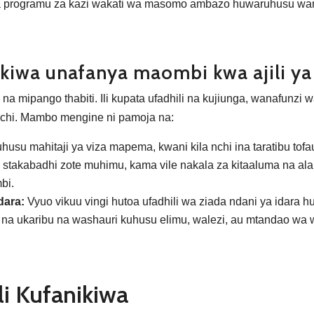
atoa programu za kazi wakati wa masomo ambazo huwaruhusu wa
kiwa unafanya maombi kwa ajili ya
a na mipango thabiti. Ili kupata ufadhili na kujiunga, wanafunzi
 nchi. Mambo mengine ni pamoja na:
uhusu mahitaji ya viza mapema, kwani kila nchi ina taratibu tofa
stakabadhi zote muhimu, kama vile nakala za kitaaluma na ala
bi.
dara:
Vyuo vikuu vingi hutoa ufadhili wa ziada ndani ya idara
a ukaribu na washauri kuhusu elimu, walezi, au mtandao wa wa
i Kufanikiwa