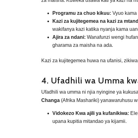
za maisha. Kuweka usawa kati ya kazi na m
Programu za chuo kikuu:
Vyuo kama C
Kazi za kujitegemea na kazi za mtan
wakifanya kazi katika nyanja kama uand
Ajira za ndani:
Wanafunzi wengi hufany
gharama za maisha na ada.
Kazi za kujitegemea huwa na ufanisi, ziki
4. Ufadhili wa Umma kwa
Ufadhili wa umma ni njia nyingine ya kukusa
Changa
(Afrika Mashariki) yanawaruhusu w
Vidokezo Kwa ajili ya kufanikiwa:
Ele
upana kupitia mitandao ya kijamii.