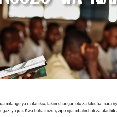
 milango ya mafanikio, lakini changamoto za kifedha mara nyin
i ya juu. Kwa bahati nzuri, zipo njia mbalimbali za ufadhili 