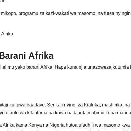
yao.
mikopo, programu za kazi-wakati wa masomo, na fursa nyingine
Afrika.
Barani Afrika
li elimu yako barani Afrika. Hapa kuna njia unazoweza kutumia
itaji kulipwa baadaye. Serikali nyingi za Kiafrika, mashirika, na 
ivyo ufaulu wa kitaaluma na kuwa na taarifa muhimu kuna maan
a Afrika kama Kenya na Nigeria hutoa ufadhili wa masomo kwa