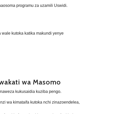
naosoma programu za uzamili Uswidi.
na wale kutoka katika makundi yenye
i-wakati wa Masomo
zinaweza kukusaidia kuziba pengo.
zi wa kimataifa kutoka nchi zinazoendelea,