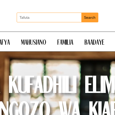
Afya
Mahusiano
Familia
Baadaye
 Kufadhili Eli
ngozo wa Kiaf