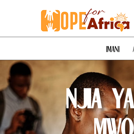
Imani
Njia ya
Mwo