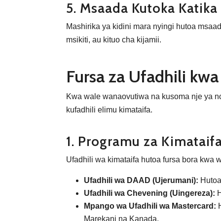
5. Msaada Kutoka Katika 
Mashirika ya kidini mara nyingi hutoa msaad
msikiti, au kituo cha kijamii.
Fursa za Ufadhili kw
Kwa wale wanaovutiwa na kusoma nje ya nc
kufadhili elimu kimataifa.
1. Programu za Kimataifa
Ufadhili wa kimataifa hutoa fursa bora kwa 
Ufadhili wa DAAD (Ujerumani):
Hutoa
Ufadhili wa Chevening (Uingereza):
H
Mpango wa Ufadhili wa Mastercard:
H
Marekani na Kanada.