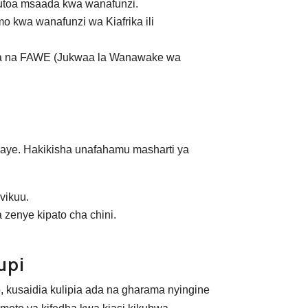
hutoa msaada kwa wanafunzi.
 kwa wanafunzi wa Kiafrika ili
ka na FAWE (Jukwaa la Wanawake wa
adaye. Hakikisha unafahamu masharti ya
vikuu.
 zenye kipato cha chini.
upi
kusaidia kulipia ada na gharama nyingine