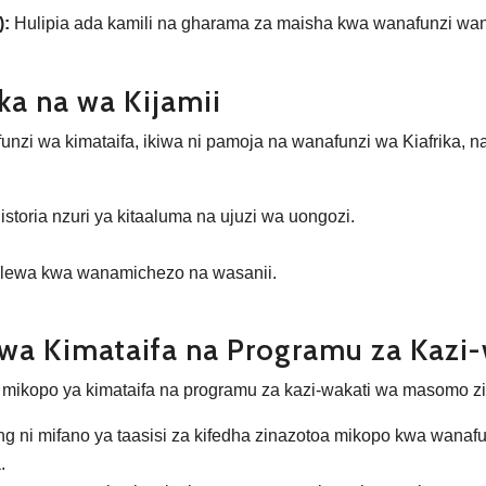
):
Hulipia ada kamili na gharama za maisha kwa wanafunzi wa
ka na wa Kijamii
unzi wa kimataifa, ikiwa ni pamoja na wanafunzi wa Kiafrika, 
istoria nzuri ya kitaaluma na ujuzi wa uongozi.
tolewa kwa wanamichezo na wasanii.
 wa Kimataifa na Programu za Kaz
ko, mikopo ya kimataifa na programu za kazi-wakati wa masomo 
ni mifano ya taasisi za kifedha zinazotoa mikopo kwa wanafun
.