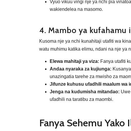
Vyuo vikuu vingi nje ya nchi pia vin
wakiendelea na masomo.
4. Mambo ya kufahamu i
Kusoma nje ya nchi kunahitaji utafiti wa kin
watu muhimu katika elimu, ndani na nje ya
Elewa mahitaji ya viza:
Fanya utafiti k
Andaa nyaraka za kujiunga:
Kusanya 
unazingatia tarehe za mwisho za maom
Jifunze kuhusu ufadhili maalum wa i
Jenga na kudumisha mitandao:
Uwe n
ufadhili na taratibu za maombi.
Fanya Sehemu Yako Il