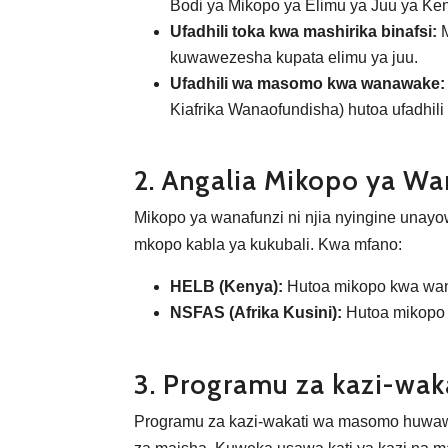
Bodi ya Mikopo ya Elimu ya Juu ya K
Ufadhili toka kwa mashirika binafsi:
M
kuwawezesha kupata elimu ya juu.
Ufadhili wa masomo kwa wanawake:
Kiafrika Wanaofundisha) hutoa ufadhili
2. Angalia Mikopo ya Wa
Mikopo ya wanafunzi ni njia nyingine unayow
mkopo kabla ya kukubali. Kwa mfano:
HELB (Kenya):
Hutoa mikopo kwa wanaf
NSFAS (Afrika Kusini):
Hutoa mikopo n
3. Programu za kazi-wa
Programu za kazi-wakati wa masomo huwawe