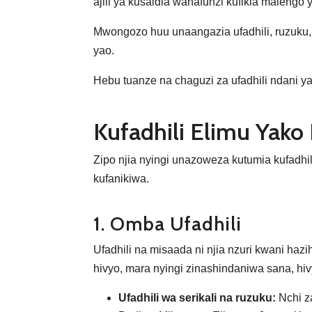
ajili ya kusaidia wanafunzi kufikia malengo 
Mwongozo huu unaangazia ufadhili, ruzuku, 
yao.
Hebu tuanze na chaguzi za ufadhili ndani ya 
Kufadhili Elimu Yako 
Zipo njia nyingi unazoweza kutumia kufadhi
kufanikiwa.
1. Omba Ufadhili
Ufadhili na misaada ni njia nzuri kwani hazih
hivyo, mara nyingi zinashindaniwa sana, h
Ufadhili wa serikali na ruzuku:
Nchi z