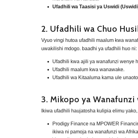
Ufadhili wa Taasisi ya Uswidi (Uswidi
2. Ufadhili wa Chuo Husi
Vyuo vingi hutoa ufadhili maalum kwa wanaf
uwakilishi mdogo. baadhi ya ufadhili huo ni:
Ufadhili kwa ajili ya wanafunzi wenye h
Ufadhili maalum kwa wanawake.
Ufadhili wa Kitaaluma kama ule unao
3. Mikopo ya Wanafunzi
Ikiwa ufadhili haujatosha kulipia elimu ya
Prodigy Finance na MPOWER Financing 
ikiwa ni pamoja na wanafunzi wa Afrika