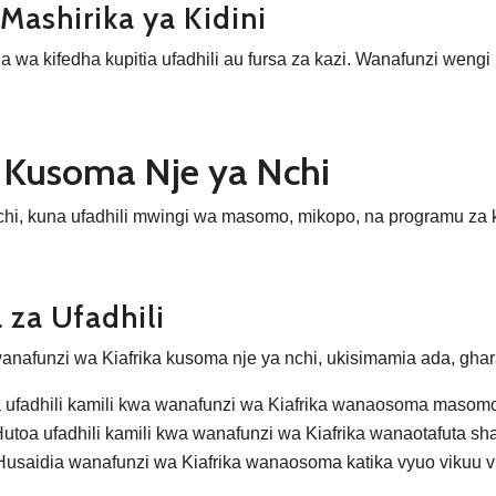
Mashirika ya Kidini
a wa kifedha kupitia ufadhili au fursa za kazi. Wanafunzi weng
a Kusoma Nje ya Nchi
hi, kuna ufadhili mwingi wa masomo, mikopo, na programu za
 za Ufadhili
wanafunzi wa Kiafrika kusoma nje ya nchi, ukisimamia ada, ghar
 ufadhili kamili kwa wanafunzi wa Kiafrika wanaosoma masomo
utoa ufadhili kamili kwa wanafunzi wa Kiafrika wanaotafuta sh
usaidia wanafunzi wa Kiafrika wanaosoma katika vyuo vikuu v