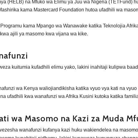
enya (HELB) na Mfuko wa Elimu ya Juu wa Nigeria (TETFund) 
ashirika kama Mastercard Foundation hutoa ufadhili wa masomo
Programu kama Mpango wa Wanawake katika Teknolojia Afri
 kwa ajili ya masomo kwa vijana wa kike.
nafunzi
eza kuitumia kufadhili elimu yako, lakini inahitaji kulipwa ba
unzi wa Kenya waliojiandikisha katika vyuo vya kati na vyuo 
a ufadhili kwa wanafunzi wa Afrika Kusini kutoka katika familia
kati wa Masomo na Kazi za Muda Mf
zesha wanafunzi kufanya kazi huku wakiendelea na masomo, 