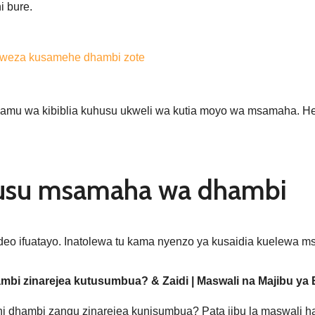
i bure.
aweza kusamehe dhambi zote
ahamu wa kibiblia kuhusu ukweli wa kutia moyo wa msamaha. 
usu msamaha wa dhambi
 video ifuatayo. Inatolewa tu kama nyenzo ya kusaidia kuelewa
ambi zinarejea kutusumbua? & Zaidi | Maswali na Majibu ya 
ini dhambi zangu zinarejea kunisumbua? Pata jibu la maswal