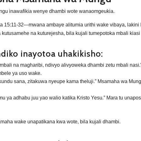
ungu inawafikia wenye dhambi wote wanaomgeukia.
ka 15:11-32—mwana ambaye alitumia urithi wake vibaya, lakini
utusamehe na kuturejesha, bila kujali tumepotoka mbali kiasi 
iko inayotoa uhakikisho:
mbali na magharibi, ndivyo alivyoweka dhambi zetu mbali nasi.
mbele ya uso wake.
ndu sana, zitakuwa nyeupe kama theluji.” Msamaha wa Mungu
mu ya adhabu juu yao walio katika Kristo Yesu.” Mara tu una
ha wake unapatikana kwa wote, bila kujali dhambi.