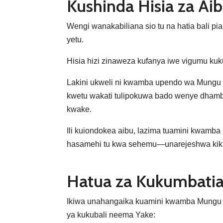
Kushinda Hisia za Aib
Wengi wanakabiliana sio tu na hatia bali 
yetu.
Hisia hizi zinaweza kufanya iwe vigumu ku
Lakini ukweli ni kwamba upendo wa Mungu n
kwetu wakati tulipokuwa bado wenye dhambi
kwake.
Ili kuiondokea aibu, lazima tuamini kwam
hasamehi tu kwa sehemu—unarejeshwa kikami
Hatua za Kukumbati
Ikiwa unahangaika kuamini kwamba Mungu a
ya kukubali neema Yake: