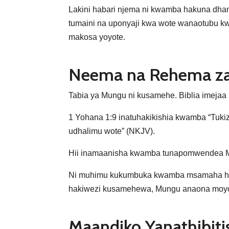
Lakini habari njema ni kwamba hakuna dh
tumaini na uponyaji kwa wote wanaotubu kwa
makosa yoyote.
Neema na Rehema za
Tabia ya Mungu ni kusamehe. Biblia imeja
1 Yohana 1:9 inatuhakikishia kwamba “Tuki
udhalimu wote” (NKJV).
Hii inamaanisha kwamba tunapomwendea Mun
Ni muhimu kukumbuka kwamba msamaha hauja
hakiwezi kusamehewa, Mungu anaona moyo 
Maandiko Yanathibi