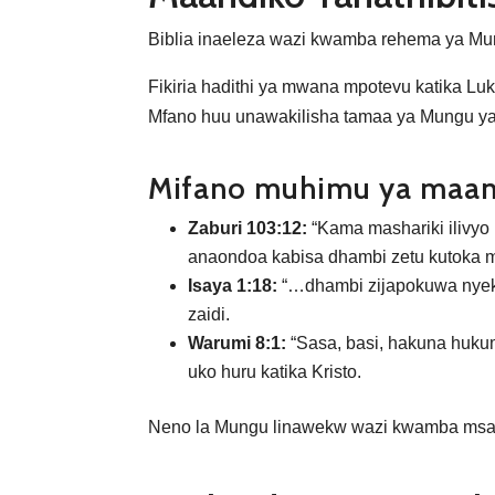
Biblia inaeleza wazi kwamba rehema ya M
Fikiria hadithi ya mwana mpotevu katika Lu
Mfano huu unawakilisha tamaa ya Mungu ya k
Mifano muhimu ya maand
Zaburi 103:12:
“Kama mashariki ilivyo 
anaondoa kabisa dhambi zetu kutoka 
Isaya 1:18:
“…dhambi zijapokuwa nyeku
zaidi.
Warumi 8:1:
“Sasa, basi, hakuna huku
uko huru katika Kristo.
Neno la Mungu linawekw wazi kwamba msama