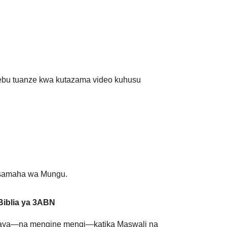
Hebu tuanze kwa kutazama video kuhusu
 msamaha wa Mungu.
Biblia ya 3ABN
i haya—na mengine mengi—katika Maswali na