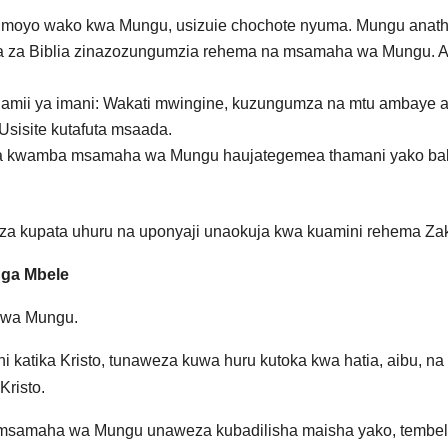
oyo wako kwa Mungu, usizuie chochote nyuma. Mungu anathamin
ya za Biblia zinazozungumzia rehema na msamaha wa Mungu. Ac
 jamii ya imani: Wakati mwingine, kuzungumza na mtu ambay
sisite kutafuta msaada.
a kwamba msamaha wa Mungu haujategemea thamani yako bali
 kupata uhuru na uponyaji unaokuja kwa kuamini rehema Za
ga Mbele
 wa Mungu.
ni katika Kristo, tunaweza kuwa huru kutoka kwa hatia, aibu,
risto.
nsi msamaha wa Mungu unaweza kubadilisha maisha yako, tembel