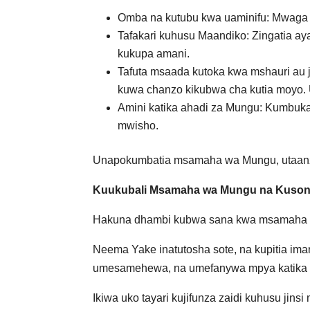
Omba na kutubu kwa uaminifu: Mwaga m
Tafakari kuhusu Maandiko: Zingatia a
kukupa amani.
Tafuta msaada kutoka kwa mshauri au
kuwa chanzo kikubwa cha kutia moyo. U
Amini katika ahadi za Mungu: Kumbuk
mwisho.
Unapokumbatia msamaha wa Mungu, utaanza
Kuukubali Msamaha wa Mungu na Kuson
Hakuna dhambi kubwa sana kwa msamaha
Neema Yake inatutosha sote, na kupitia ima
umesamehewa, na umefanywa mpya katika K
Ikiwa uko tayari kujifunza zaidi kuhusu ji