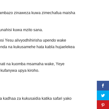
mbi ambazo zinaweza kuwa zimechafua maisha
unahisi kuwa mzito sana.
nsi Yesu alivyodhihirisha upendo wake
penda na kukusamehe hata kabla hujaelekea
dhati na kuomba msamaha wake, Yeye
 kufanywa upya kiroho.
adhaa za kukusaidia katika safari yako