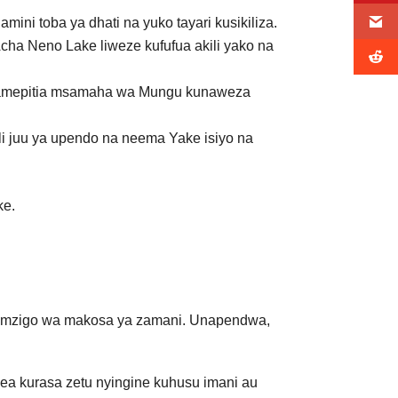
i toba ya dhati na yuko tayari kusikiliza.
ha Neno Lake liweze kufufua akili yako na
e amepitia msamaha wa Mungu kunaweza
 juu ya upendo na neema Yake isiyo na
ke.
 na mzigo wa makosa ya zamani. Unapendwa,
ea kurasa zetu nyingine kuhusu imani au