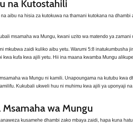
u na Kutostahili
pia na aibu na hisia za kutokuwa na thamani kutokana na dha
kubali msamaha wa Mungu, kwani uzito wa matendo ya zamani 
i mkubwa zaidi kuliko aibu yetu. Warumi 5:8 inatukumbusha ji
 kwa kufa kwa ajili yetu. Hii ina maana kwamba Mungu aliku
ba msamaha wa Mungu ni kamili. Unapoungama na kutubu kwa 
lifu. Kukubali ukweli huu ni muhimu kwa ajili ya uponyaji na
a Msamaha wa Mungu
naweza kusamehe dhambi zako mbaya zaidi, hapa kuna hatua k