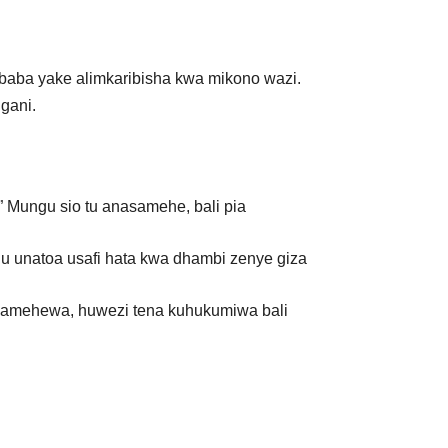
 baba yake alimkaribisha kwa mikono wazi.
gani.
” Mungu sio tu anasamehe, bali pia
 unatoa usafi hata kwa dhambi zenye giza
posamehewa, huwezi tena kuhukumiwa bali