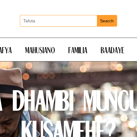
Afya
Mahusiano
Familia
Baadaye
a Dhambi Mung
Kusamehe?