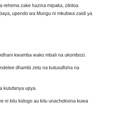
rehema zake hazina mipaka, zikitoa
 mabaya, upendo wa Mungu ni mkubwa zaidi ya
iodhani kwamba wako mbali na ukombozi.
ndelee dhambi zetu na kutusafisha na
a kutufanya upya.
ni kitu kidogo au kitu unachokiona kuwa