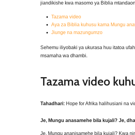
jiandikishe kwa masomo ya Biblia mtandaon
Tazama video
Aya za Biblia kuhusu kama Mungu an
Jiunge na mazungumzo
Sehemu iliyobaki ya ukurasa huu itatoa uf
msamaha wa dhambi.
Tazama video kuh
Tahadhari:
Hope for Afrika halihusiani na
Je, Mungu anasamehe bila kujali? Je, dh
Je, Mungu ananisamehe bila kujali? Kwa n