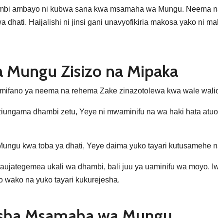
ambi ambayo ni kubwa sana kwa msamaha wa Mungu. Neema na 
 dhati. Haijalishi ni jinsi gani unavyofikiria makosa yako ni
 Mungu Zisizo na Mipaka
a mifano ya neema na rehema Zake zinazotolewa kwa wale wal
ziungama dhambi zetu, Yeye ni mwaminifu na wa haki hata atuo
gu kwa toba ya dhati, Yeye daima yuko tayari kutusamehe n
tegemea ukali wa dhambi, bali juu ya uaminifu wa moyo. Iwe 
wako na yuko tayari kukurejesha.
tisha Msamaha wa Mungu