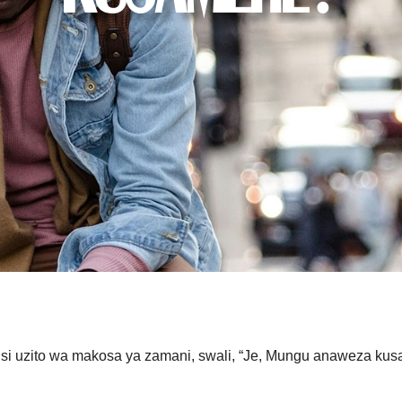
si uzito wa makosa ya zamani, swali, “Je, Mungu anaweza ku